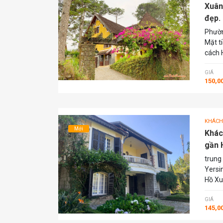
Xuân
đẹp. 
Phườn
Mặt t
cách 
GIÁ
150,0
KHÁCH
Mới
Khác
gần 
trung
Yersi
Hồ Xu
GIÁ
145,0