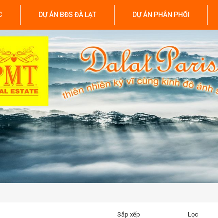
C
DỰ ÁN BĐS ĐÀ LẠT
DỰ ÁN PHÂN PHỐI
Sắp xếp
Lọc