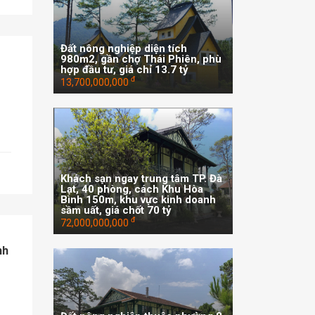
Đất nông nghiệp diện tích
980m2, gần chợ Thái Phiên, phù
hợp đầu tư, giá chỉ 13.7 tỷ
đ
13,700,000,000
Khách sạn ngay trung tâm TP. Đà
Lạt, 40 phòng, cách Khu Hòa
Bình 150m, khu vực kinh doanh
sầm uất, giá chốt 70 tỷ
đ
72,000,000,000
nh