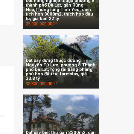
Đất nông nghiệp thuộc phường 8
thành phố Đà Lạt, gần Rừng
Hoa,Thung lũng Tình Yêu, diện
tích hơn 3000m2, thích hợp đầu
tư, giá bán 22 tỷ
đ
25,000,000,000
Đất xây dựng thuộc đường
Nguyên Tử Lực, phường 8 Thành
phố Đà Lạt, rộng rãi bằng phẳng,
phù hợp đầu tư, farmstay, giá
33.8 tỷ
đ
33,800,000,000
Đất xây biệt thự gần 3300m2, gần