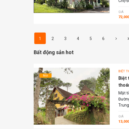
Chợ Đ
GIÁ
72,00
1
2
3
4
5
6
Bất động sản hot
BIỆT T
Mới
Biệt
thoá
Mặt t
Đường
Trung
GIÁ
13,00