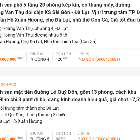
h sạn phố 5 tầng 20 phòng kép kín, có thang máy, đường
g Văn Thụ đối diện KS Sài Gòn - Đà Lạt. Vị trí trung tâm TP 
gần Hồ Xuân Hương, chợ Đà Lạt, nhà thờ Con Gà, Giá tốt đầu t
 Hoàng Văn Thụ, phường 4, Đà Lạt
 Hoàng Văn Thụ, đường nhựa ô tô
ân Hương, Chợ Đà Lạt, Nhà thờ chính tòa (Con Gà)
KHU VỰC
DIỆN TÍCH
LIÊN HỆ
VNĐ
M2
0,000,000
PHƯỜNG 4
120
PKD SỐ 3 (0908436881)
 SẠN PHỐ
h sạn mặt tiền đường Lê Quý Đôn, gồm 13 phòng, cách khu
ình chỉ 3 phút đi bộ, đang kinh doanh hiệu quả, giá chốt 17,5
lõi trung tâm thành phố Đà Lạt
 Lê Quí Đôn, thông thoáng 2 chiều
à Lạt, Hồ Xuân Hương
KHU VỰC
DIỆN TÍCH
LIÊN HỆ
VNĐ
M2
0,000,000
PHƯỜNG 5
60
PKD SỐ 3 (0908436881)