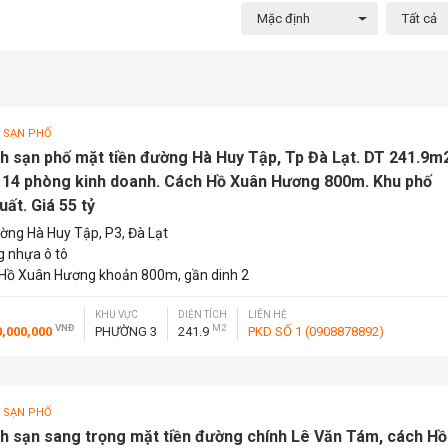
Mặc định
Tất cả
 SẠN PHỐ
h sạn phố mặt tiền đường Hà Huy Tập, Tp Đà Lạt. DT 241.9m
u 14 phòng kinh doanh. Cách Hồ Xuân Hương 800m. Khu phố
ất. Giá 55 tỷ
ờng Hà Huy Tập, P3, Đà Lạt
 nhựa ô tô
Hồ Xuân Hương khoản 800m, gần dinh 2
KHU VỰC
DIỆN TÍCH
LIÊN HỆ
VNĐ
M2
0,000,000
PHƯỜNG 3
241.9
PKD SỐ 1 (0908878892)
 SẠN PHỐ
h sạn sang trọng mặt tiền đường chính Lê Văn Tám, cách Hồ