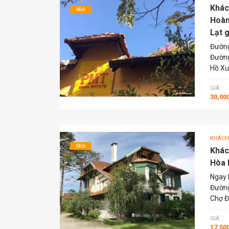
Khác
Mới
Hoàn
Lạt 
Đường
Đường
Hồ Xu
GIÁ
30,00
KHÁCH
Mới
Khác
Hòa B
Ngay 
Đường
Chợ Đ
GIÁ
17,50