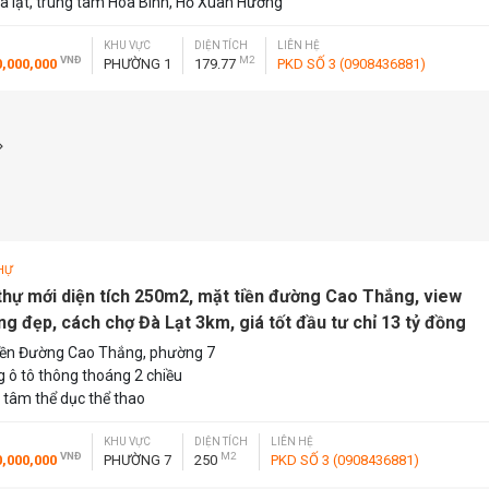
à lạt, trung tâm Hòa Bình, Hồ Xuân Hương
KHU VỰC
DIỆN TÍCH
LIÊN HỆ
VNĐ
M2
0,000,000
PHƯỜNG 1
179.77
PKD SỐ 3 (0908436881)
HỰ
 thự mới diện tích 250m2, mặt tiền đường Cao Thắng, view
ng đẹp, cách chợ Đà Lạt 3km, giá tốt đầu tư chỉ 13 tỷ đồng
iền Đường Cao Thắng, phường 7
 ô tô thông thoáng 2 chiều
 tâm thể dục thể thao
KHU VỰC
DIỆN TÍCH
LIÊN HỆ
VNĐ
M2
0,000,000
PHƯỜNG 7
250
PKD SỐ 3 (0908436881)