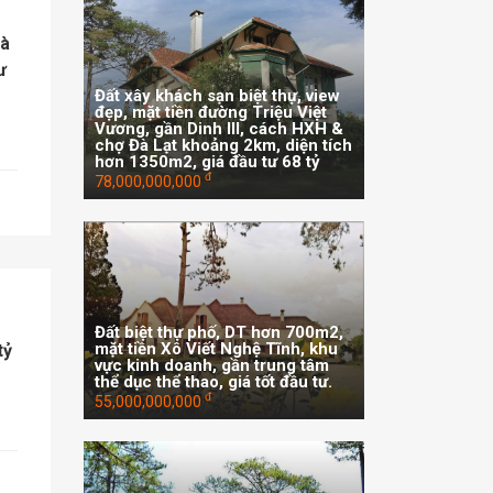
Đà
ư
Đất xây khách sạn biệt thự, view
đẹp, mặt tiền đường Triệu Việt
Vương, gần Dinh III, cách HXH &
chợ Đà Lạt khoảng 2km, diện tích
hơn 1350m2, giá đầu tư 68 tỷ
đ
78,000,000,000
Đất biệt thự phố, DT hơn 700m2,
mặt tiền Xô Viết Nghệ Tĩnh, khu
tỷ
vực kinh doanh, gần trung tâm
thể dục thể thao, giá tốt đầu tư.
đ
55,000,000,000