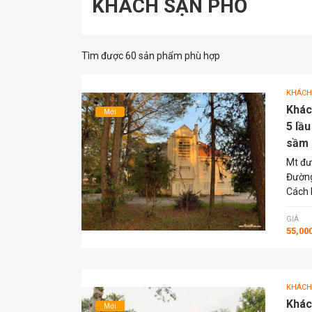
KHÁCH SẠN PHỐ
Tìm được 60 sản phẩm phù hợp
KHÁCH
Khác
Mới
5 lầ
sầm u
Mt đư
Đường
Cách 
GIÁ
55,00
KHÁCH
Khác
Mới