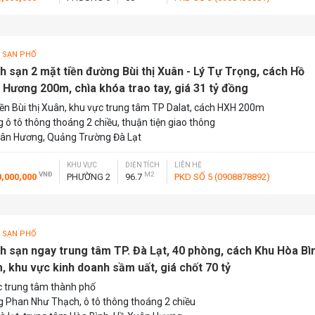
 SẠN PHỐ
h sạn 2 mặt tiền đường Bùi thị Xuân - Lý Tự Trọng, cách Hồ
 Hương 200m, chìa khóa trao tay, giá 31 tỷ đồng
iền Bùi thị Xuân, khu vực trung tâm TP Dalat, cách HXH 200m
 ô tô thông thoáng 2 chiều, thuận tiện giao thông
ân Hương, Quảng Trường Đà Lạt
KHU VỰC
DIỆN TÍCH
LIÊN HỆ
VNĐ
M2
0,000,000
PHƯỜNG 2
96.7
PKD SỐ 5 (0908878892)
 SẠN PHỐ
h sạn ngay trung tâm TP. Đà Lạt, 40 phòng, cách Khu Hòa Bì
, khu vực kinh doanh sầm uất, giá chốt 70 tỷ
 trung tâm thành phố
 Phan Như Thạch, ô tô thông thoáng 2 chiều