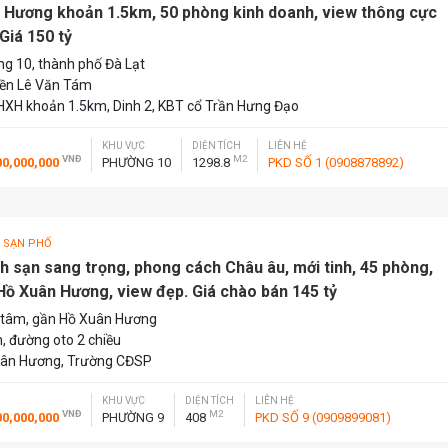
 Hương khoản 1.5km, 50 phòng kinh doanh, view thông cực
Giá 150 tỷ
g 10, thành phố Đà Lạt
iền Lê Văn Tám
HXH khoản 1.5km, Dinh 2, KBT cổ Trần Hưng Đạo
KHU VỰC
DIỆN TÍCH
LIÊN HỆ
VNĐ
M2
00,000,000
PHƯỜNG 10
1298.8
PKD SỐ 1 (0908878892)
 SẠN PHỐ
h sạn sang trọng, phong cách Châu âu, mới tinh, 45 phòng,
Hồ Xuân Hương, view đẹp. Giá chào bán 145 tỷ
 tâm, gần Hồ Xuân Hương
n, đường oto 2 chiều
ân Hương, Trường CĐSP
KHU VỰC
DIỆN TÍCH
LIÊN HỆ
VNĐ
M2
00,000,000
PHƯỜNG 9
408
PKD SỐ 9 (0909899081)