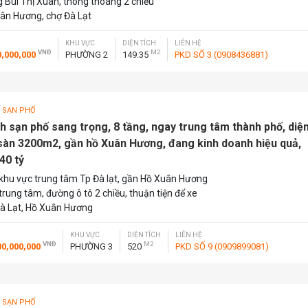
 Bùi Thị Xuân, thông thoáng 2 chiều
ân Hương, chợ Đà Lạt
KHU VỰC
DIỆN TÍCH
LIÊN HỆ
VNĐ
M2
0,000,000
PHƯỜNG 2
149.35
PKD SỐ 3 (0908436881)
 SẠN PHỐ
h sạn phố sang trọng, 8 tầng, ngay trung tâm thành phố, diệ
 sàn 3200m2, gần hồ Xuân Hương, đang kinh doanh hiệu quả,
40 tỷ
khu vực trung tâm Tp Đà lạt, gần Hồ Xuân Hương
trung tâm, đường ô tô 2 chiều, thuận tiện để xe
à Lạt, Hồ Xuân Hương
KHU VỰC
DIỆN TÍCH
LIÊN HỆ
VNĐ
M2
00,000,000
PHƯỜNG 3
520
PKD SỐ 9 (0909899081)
 SẠN PHỐ