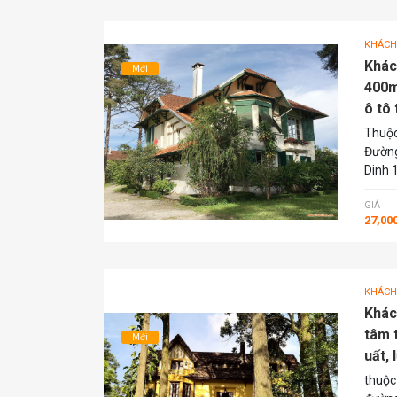
KHÁCH
Khách
Mới
400m
ô tô 
Thuộc
Đường
Dinh 
GIÁ
27,00
KHÁCH
Khác
tâm 
Mới
uất, 
thuộc