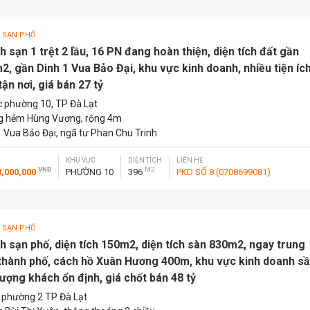
 SẠN PHỐ
 sạn 1 trệt 2 lầu, 16 PN đang hoàn thiện, diện tích đất gần
2, gần Dinh 1 Vua Bảo Đại, khu vực kinh doanh, nhiều tiện ích
tận nơi, giá bán 27 tỷ
 phường 10, TP Đà Lạt
 hẻm Hùng Vương, rộng 4m
1 Vua Bảo Đại, ngã tư Phan Chu Trinh
KHU VỰC
DIỆN TÍCH
LIÊN HỆ
VNĐ
M2
0,000,000
PHƯỜNG 10
396
PKD SỐ 8 (0708699081)
 SẠN PHỐ
h sạn phố, diện tích 150m2, diện tích sàn 830m2, ngay trung
thành phố, cách hồ Xuân Hương 400m, khu vực kinh doanh s
lượng khách ổn định, giá chốt bán 48 tỷ
 phường 2 TP Đà Lạt