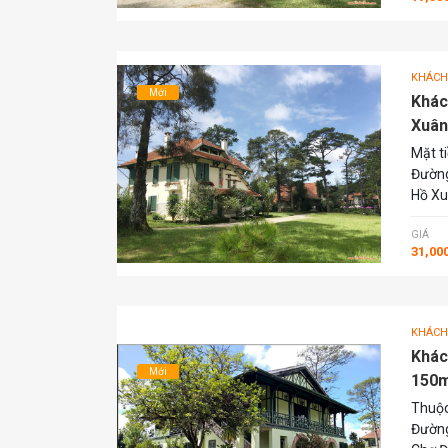
KHÁCH
Mới
Khác
Xuân
Mặt t
Đường
Hồ Xu
GIÁ
31,00
KHÁCH
Khác
Mới
150m
Thuộc
Đường