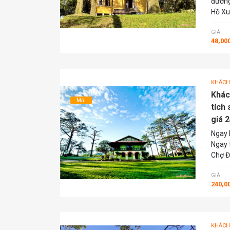
đường
Hồ Xu
GIÁ
48,00
KHÁCH
Khác
Mới
tích
giá 2
Ngay 
Ngay 
Chợ Đ
GIÁ
240,0
KHÁCH