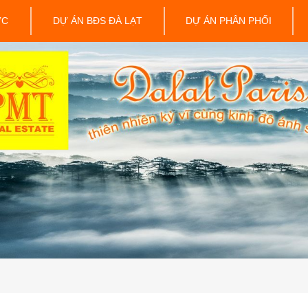
ỨC
DỰ ÁN BĐS ĐÀ LẠT
DỰ ÁN PHÂN PHỐI