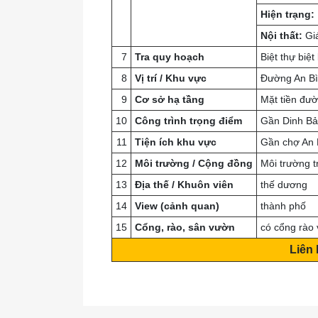
Hiện trạng:
Nội thất:
Giá
7
Tra quy hoạch
Biệt thự biệt
8
Vị trí / Khu vực
Đường An Bì
9
Cơ sở hạ tầng
Mặt tiền đư
10
Công trình trọng điểm
Gần Dinh Bả
11
Tiện ích khu vực
Gần chợ An 
12
Môi trường / Cộng đồng
Môi trường t
13
Địa thế / Khuôn viên
thế dương
14
View (cảnh quan)
thành phố
15
Cổng, rào, sân vườn
có cổng rào 
Liên