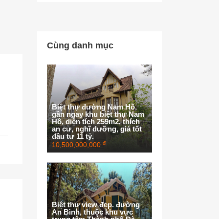
Cùng danh mục
Biệt thự đường Nam Hồ,
gần ngay khu biệt thự Nam
Hồ, diện tích 259m2, thích
an cư, nghĩ dưỡng, giá tốt
đầu tư 11 tỷ.
đ
10,500,000,000
Biệt thự view đẹp. đường
An Bình, thuộc khu vực