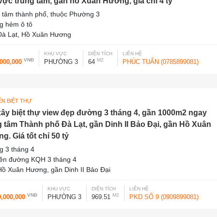
vực trung tâm, gần hồ Xuân Hương, giá chỉ 4 tỷ
 tâm thành phố, thuộc Phường 3
g hẻm ô tô
à Lạt, Hồ Xuân Hương
KHU VỰC
DIỆN TÍCH
LIÊN HỆ
VNĐ
M2
,000,000
PHƯỜNG 3
64
PHÚC TUẤN (0785899081)
ỀN BIỆT THỰ
xây biệt thự view đẹp đường 3 tháng 4, gần 1000m2 ngay
g tâm Thành phố Đà Lạt, gần Dinh II Bảo Đại, gần Hồ Xuân
g. Giá tốt chỉ 50 tỷ
 3 tháng 4
iền đường KQH 3 tháng 4
ồ Xuân Hương, gần Dinh II Bảo Đại
KHU VỰC
DIỆN TÍCH
LIÊN HỆ
VNĐ
M2
0,000,000
PHƯỜNG 3
969.51
PKD SỐ 9 (0909899081)