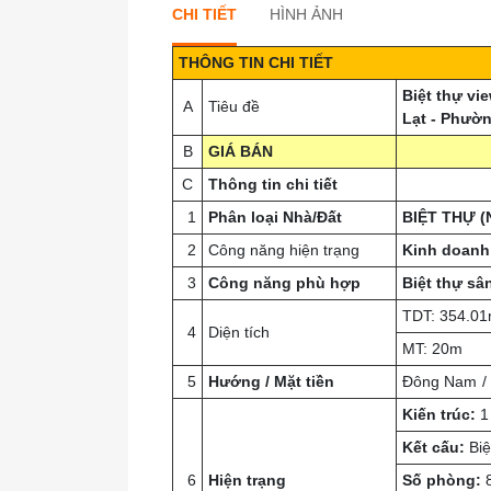
CHI TIẾT
HÌNH ẢNH
THÔNG TIN CHI TIẾT
Biệt thự vi
A
Tiêu đề
Lạt - Phườn
B
GIÁ BÁN
C
Thông tin
chi tiết
1
Phân loại Nhà/Đất
BIỆT THỰ (
2
Công năng hiện trạng
Kinh doanh
3
Công năng phù hợp
Biệt thự sâ
TDT: 354.0
4
Diện tích
MT: 20m
5
Hướng / Mặt tiền
Đông Nam
Kiến trúc:
1 
Kết cấu:
Biệ
6
Hiện trạng
Số phòng:
8