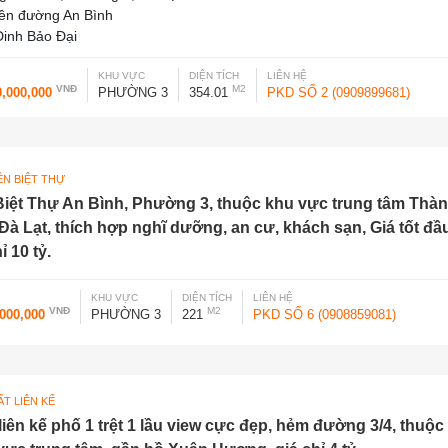
iền đường An Bình
inh Bảo Đại
KHU VỰC
DIỆN TÍCH
LIÊN HỆ
VNĐ
M2
0,000,000
PHƯỜNG 3
354.01
PKD SỐ 2 (0909899681)
ỀN BIỆT THỰ
Biệt Thự An Bình, Phường 3, thuộc khu vực trung tâm Thà
Đà Lạt, thích hợp nghĩ dưỡng, an cư, khách sạn, Giá tốt đầ
ỉ 10 tỷ.
KHU VỰC
DIỆN TÍCH
LIÊN HỆ
VNĐ
M2
,000,000
PHƯỜNG 3
221
PKD SỐ 6 (0908859081)
T LIÊN KẾ
liên kế phố 1 trệt 1 lầu view cực đẹp, hẻm đường 3/4, thuộc