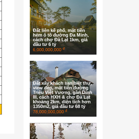
Đất liên kế phố, mặt tiền
hẻm ô tô đường Đa Minh,
cách chợ Đà Lạt 1km, giá
đầu tư 6 tỷ
đ
6,000,000,000
Đất xây khách sạn biệt thự,
view đẹp, mặt tiền đường
Triệu Việt Vương, gần Dinh
III, cách HXH & chợ Đà Lạt
khoảng 2km, diện tích hơn
1350m2, giá đầu tư 68 tỷ
đ
78,000,000,000