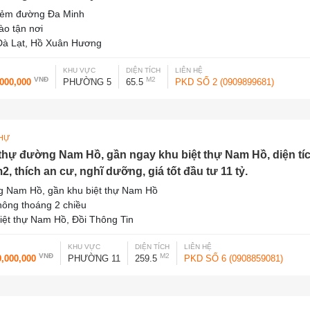
hẻm đường Đa Minh
vào tận nơi
à Lạt, Hồ Xuân Hương
KHU VỰC
DIỆN TÍCH
LIÊN HỆ
VNĐ
M2
,000,000
PHƯỜNG 5
65.5
PKD SỐ 2 (0909899681)
THỰ
 thự đường Nam Hồ, gần ngay khu biệt thự Nam Hồ, diện tí
2, thích an cư, nghĩ dưỡng, giá tốt đầu tư 11 tỷ.
 Nam Hồ, gần khu biệt thự Nam Hồ
thông thoáng 2 chiều
iệt thự Nam Hồ, Đồi Thông Tin
KHU VỰC
DIỆN TÍCH
LIÊN HỆ
VNĐ
M2
0,000,000
PHƯỜNG 11
259.5
PKD SỐ 6 (0908859081)