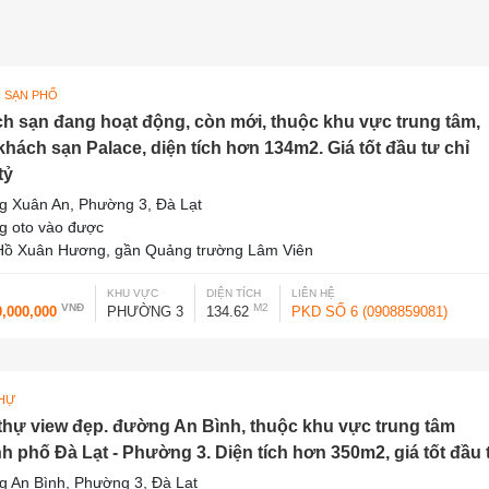
 SẠN PHỐ
h sạn đang hoạt động, còn mới, thuộc khu vực trung tâm,
khách sạn Palace, diện tích hơn 134m2. Giá tốt đầu tư chỉ
tỷ
 Xuân An, Phường 3, Đà Lạt
 oto vào được
ồ Xuân Hương, gần Quảng trường Lâm Viên
KHU VỰC
DIỆN TÍCH
LIÊN HỆ
VNĐ
M2
0,000,000
PHƯỜNG 3
134.62
PKD SỐ 6 (0908859081)
THỰ
 thự view đẹp. đường An Bình, thuộc khu vực trung tâm
h phố Đà Lạt - Phường 3. Diện tích hơn 350m2, giá tốt đầu 
 An Bình, Phường 3, Đà Lạt