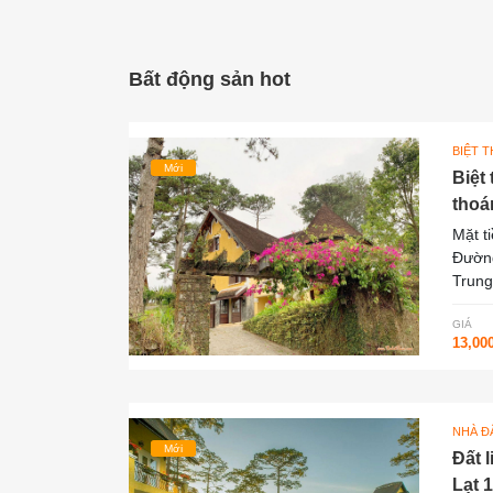
Bất động sản hot
BIỆT 
Mới
Biệt
thoá
Mặt t
Đường
Trung
GIÁ
13,00
NHÀ ĐẤ
Mới
Đất 
Lạt 1