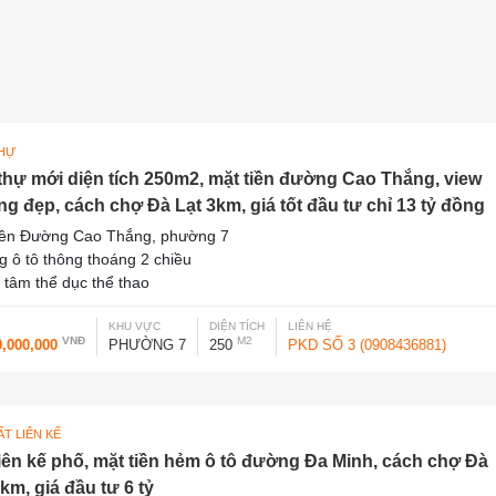
THỰ
 thự mới diện tích 250m2, mặt tiền đường Cao Thắng, view
ng đẹp, cách chợ Đà Lạt 3km, giá tốt đầu tư chỉ 13 tỷ đồng
iền Đường Cao Thắng, phường 7
 ô tô thông thoáng 2 chiều
 tâm thể dục thể thao
KHU VỰC
DIỆN TÍCH
LIÊN HỆ
VNĐ
M2
0,000,000
PHƯỜNG 7
250
PKD SỐ 3 (0908436881)
T LIÊN KẾ
liên kế phố, mặt tiền hẻm ô tô đường Đa Minh, cách chợ Đà
km, giá đầu tư 6 tỷ