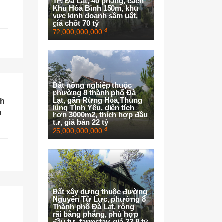
TP. Đà Lạt, 40 phòng, cách
Khu Hòa Bình 150m, khu
vực kinh doanh sầm uất,
giá chốt 70 tỷ
đ
72,000,000,000
Đất nông nghiệp thuộc
phường 8 thành phố Đà
Lạt, gần Rừng Hoa,Thung
nh
lũng Tình Yêu, diện tích
u
hơn 3000m2, thích hợp đầu
tư, giá bán 22 tỷ
đ
25,000,000,000
Đất xây dựng thuộc đường
Nguyên Tử Lực, phường 8
Thành phố Đà Lạt, rộng
rãi bằng phẳng, phù hợp
đầu tư, farmstay, giá 33.8 tỷ