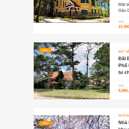
Mặt t
Gần D
GIÁ
15,50
Mới
ĐẤT N
Đất 
Phố 
tư ch
GIÁ
9,800
NHÀ ĐẤ
Nhà 
Mới