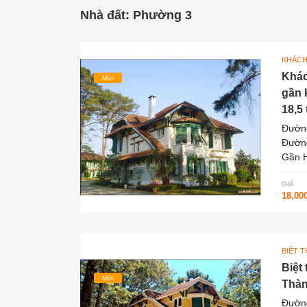
Nhà đất: Phường 3
KHÁCH
Khác
Mới
gần 
18,5 
Đường
Đường
Gần H
GIÁ
18,00
BIỆT 
Biệt
Mới
Thàn
Đường