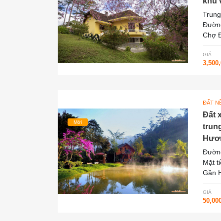
khu 
Trung
Đườn
Chợ Đ
GIÁ
3,500
ĐẤT N
Đất 
Mới
trun
Hươn
Đường
Mặt t
Gần H
GIÁ
50,00