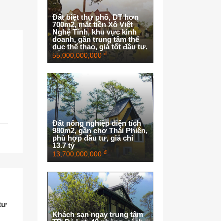
Đất biệt thự phố, DT hơn
700m2, mặt tiền Xô Viết
Nghệ Tĩnh, khu vực kinh
doanh, gần trung tâm thể
dục thể thao, giá tốt đầu tư.
đ
55,000,000,000
Đất nông nghiệp diện tích
980m2, gần chợ Thái Phiên,
phù hợp đầu tư, giá chỉ
13.7 tỷ
đ
13,700,000,000
tư
Khách sạn ngay trung tâm