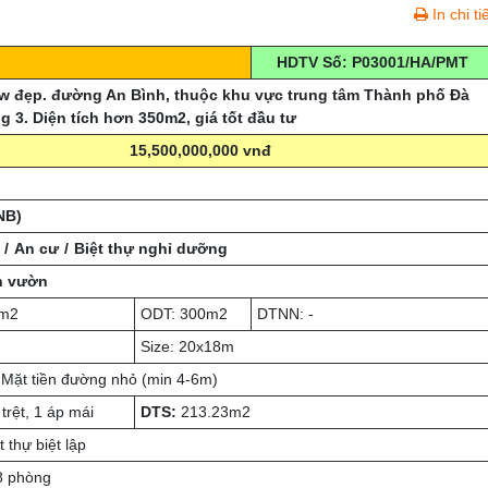
In chi ti
HDTV Số: P03001/HA/PMT
ew đẹp. đường An Bình, thuộc khu vực trung tâm Thành phố Đà
g 3. Diện tích hơn 350m2, giá tốt đầu tư
15,500,000,000 vnđ
NB)
An cư
Biệt thự nghỉ dưỡng
n vườn
1m2
ODT: 300m2
DTNN: -
Size: 20x18m
Mặt tiền đường nhỏ (min 4-6m)
trệt, 1 áp mái
DTS:
213.23m2
t thự biệt lập
 phòng