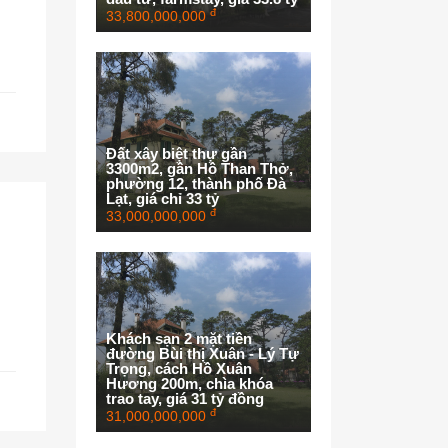
đ
33,800,000,000
Đất xây biệt thự gần
3300m2, gần Hồ Than Thở,
phường 12, thành phố Đà
Lạt, giá chỉ 33 tỷ
đ
33,000,000,000
Khách sạn 2 mặt tiền
đường Bùi thị Xuân - Lý Tự
Trọng, cách Hồ Xuân
Hương 200m, chìa khóa
trao tay, giá 31 tỷ đồng
đ
31,000,000,000