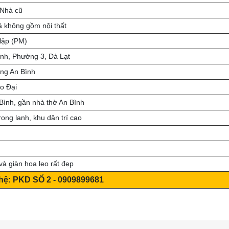
Nhà cũ
 không gồm nội thất
 lập (PM)
nh, Phường 3, Đà Lạt
ờng An Bình
o Đại
Bình, gần nhà thờ An Bình
rong lanh, khu dân trí cao
và giàn hoa leo rất đẹp
 hệ: PKD SỐ 2 - 0909899681