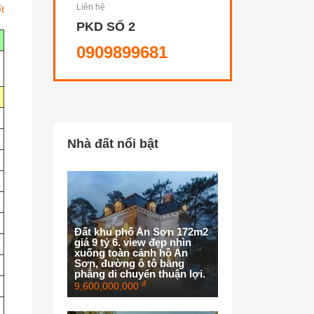
Liên hệ
ết
PKD SỐ 2
0909899681
Nhà đất nổi bật
Đất khu phố An Sơn 172m2
giá 9 tỷ 6. view đẹp nhìn
xuống toàn cảnh hồ An
Sơn, đường ô tô bằng
phẳng di chuyển thuận lợi.
đ
9,600,000,000