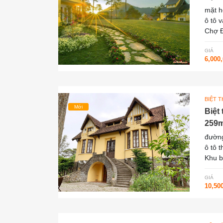
mặt 
ô tô 
Chợ Đ
GIÁ
6,000
BIỆT 
Mới
Biệt
259m
đường
ô tô 
Khu b
GIÁ
10,50