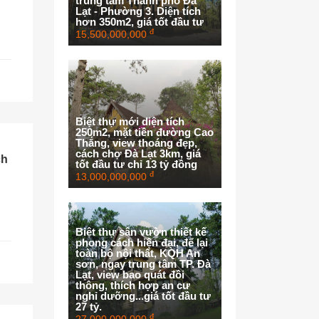
trung tâm Thành phố Đà
Lạt - Phường 3. Diện tích
hơn 350m2, giá tốt đầu tư
đ
15,500,000,000
Biệt thự mới diện tích
250m2, mặt tiền đường Cao
Thắng, view thoáng đẹp,
cách chợ Đà Lạt 3km, giá
ch
tốt đầu tư chỉ 13 tỷ đồng
đ
13,000,000,000
Biệt thự sân vườn thiết kế
phong cách hiện đại, để lại
toàn bộ nội thất, KQH An
sơn, ngay trung tâm TP. Đà
Lạt, view bao quát đồi
thông, thích hợp an cư
nghỉ dưỡng...giá tốt đầu tư
27 tỷ.
đ