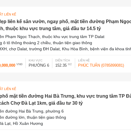
T LIÊN KẾ
đẹp liên kế sân vườn, ngay phố, mặt tiền đường Phạm Ngọ
h, thuộc khu vực trung tâm, giá đầu tư 14.5 tỷ
iền Phạm Ngọc Thạch, thuộc khu vực trung tâm TP Dalat
 ô tô thông thoáng 2 chiều, thuận tiện giao thông
XH, chợ Dalat, trường ĐH Dalat, Khu Hòa Bình, bệnh viện đa khoa tỉn
KHU VỰC
DIỆN TÍCH
LIÊN HỆ
VNĐ
M2
0,000,000
PHƯỜNG 6
152.35
PHÚC TUẤN (0785899081)
T LIÊN KẾ
phố mặt tiền đường Hai Bà Trưng, khu vực trung tâm TP Đ
 cách Chợ Đà Lạt 1km, giá đầu tư 30 tỷ
iền đường Hai Bà Trưng, phường 6
iền đường lớn, thuận tiện giao thông
à Lạt, Hồ Xuân Hương