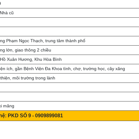
9
Nhà cũ
)
ờng Phạm Ngọc Thạch, trung tâm thành phố
ng lớn, giao thông 2 chiều
 Hồ Xuân Hương, Khu Hòa Bình
iện ích, gần Bệnh Viện Đa Khoa tình, chợ, trường học, cây xăng
thiện, môi trường trong lành
xi măng
 hệ: PKD SỐ 9 - 0909899081