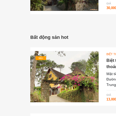
GIÁ
30,00
Bất động sản hot
BIỆT 
Mới
Biệt
thoá
Mặt t
Đường
Trung
GIÁ
13,00