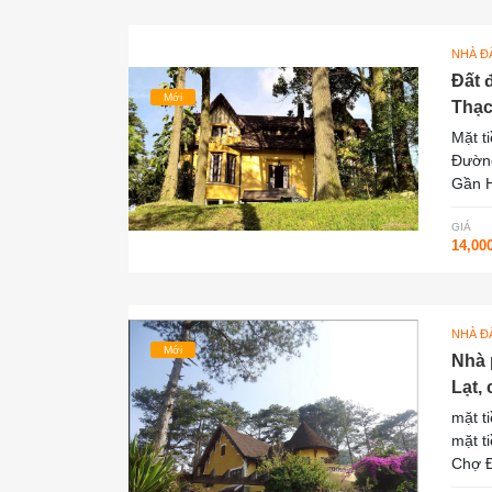
NHÀ ĐẤ
Đất 
Mới
Thạc
Mặt t
Đường
Gần H
GIÁ
14,00
NHÀ ĐẤ
Mới
Nhà 
Lạt,
mặt t
mặt t
Chợ Đ