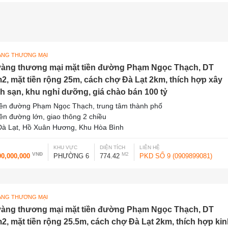
ÀNG THƯƠNG MẠI
vàng thương mại mặt tiền đường Phạm Ngọc Thạch, DT
2, mặt tiền rộng 25m, cách chợ Đà Lạt 2km, thích hợp xây
h sạn, khu nghỉ dưỡng, giá chào bán 100 tỷ
iền đường Phạm Ngọc Thạch, trung tâm thành phố
iền đường lớn, giao thông 2 chiều
à Lạt, Hồ Xuân Hương, Khu Hòa Bình
KHU VỰC
DIỆN TÍCH
LIÊN HỆ
VNĐ
M2
00,000,000
PHƯỜNG 6
774.42
PKD SỐ 9 (0909899081)
ÀNG THƯƠNG MẠI
vàng thương mại mặt tiền đường Phạm Ngọc Thạch, DT
2, mặt tiền rộng 25.5m, cách chợ Đà Lạt 2km, thích hợp ki