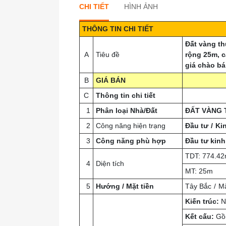
CHI TIẾT
HÌNH ẢNH
THÔNG TIN CHI TIẾT
Đất vàng t
A
Tiêu đề
rộng 25m, c
giá chào bá
B
GIÁ BÁN
C
Thông tin
chi tiết
1
Phân loại Nhà/Đất
ĐẤT VÀNG 
2
Công năng hiện trạng
Đầu tư
Ki
3
Công năng phù hợp
Đầu tư kinh
TDT: 774.4
4
Diện tích
MT: 25m
5
Hướng / Mặt tiền
Tây Bắc
Mặ
Kiến trúc:
N
Kết cấu:
Gồm