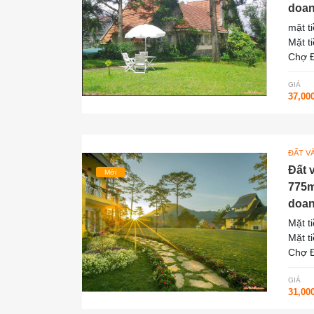
doan
mặt t
Mặt t
Chợ Đ
GIÁ
37,00
ĐẤT V
Đất 
Mới
775m
doan
Mặt t
Mặt t
Chợ Đ
GIÁ
31,00