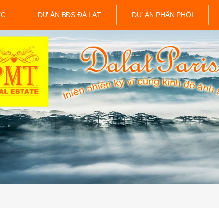
ỨC
DỰ ÁN BĐS ĐÀ LẠT
DỰ ÁN PHÂN PHỐI