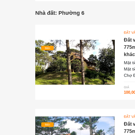
Nhà đất: Phường 6
ĐẤT V
Đất 
775m
Mới
khác
Mặt t
Mặt t
Chợ Đ
GIÁ
100,0
ĐẤT V
Đất 
Mới
775m