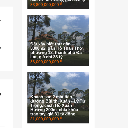
đ
33,800,000,000
c
Đất xây biệt thự gần
h
3300m2, gần Hồ Than Thở,
phường 12, thành phố Đà
Lạt, giá chỉ 33 tỷ
đ
33,000,000,000
à
Khách sạn 2 mặt tiền
đường Bùi thị Xuân - Lý Tự
Trọng, cách Hồ Xuân
Hương 200m, chìa khóa
trao tay, giá 31 tỷ đồng
đ
31,000,000,000