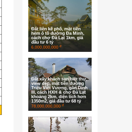
Đất liên kế phố, mặt tiền
hẻm ô tô đường Đa Minh,
cách chợ Đà Lạt 1km, giá
đầu tư 6 tỷ
đ
6,000,000,000
Đất xây khách sạn biệt thự,
view đẹp, mặt tiền đường
Triệu Việt Vương, gần Dinh
III, cách HXH & chợ Đà Lạt
khoảng 2km, diện tích hơn
1350m2, giá đầu tư 68 tỷ
đ
78,000,000,000