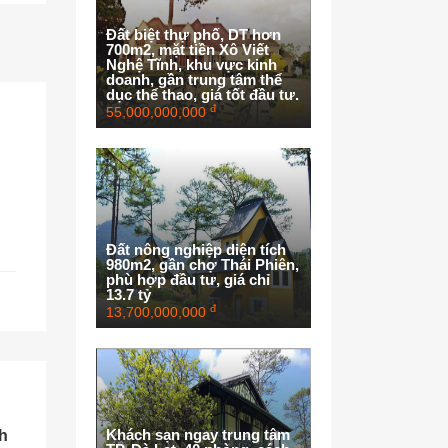
Đất biệt thự phố, DT hơn
700m2, mặt tiền Xô Viết
Nghệ Tĩnh, khu vực kinh
doanh, gần trung tâm thể
dục thể thao, giá tốt đầu tư.
đ
55,000,000,000
Đất nông nghiệp diện tích
980m2, gần chợ Thái Phiên,
phù hợp đầu tư, giá chỉ
13.7 tỷ
đ
13,700,000,000
Khách sạn ngay trung tâm
nh