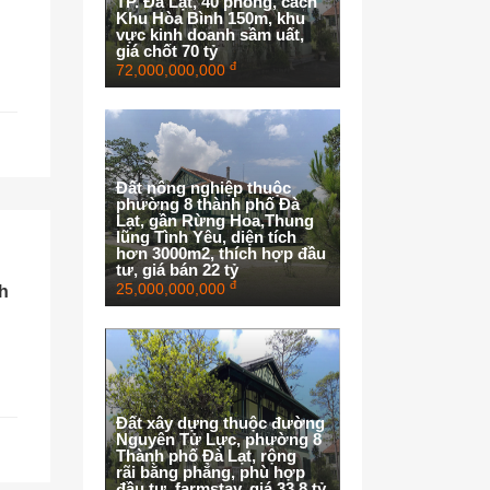
TP. Đà Lạt, 40 phòng, cách
Khu Hòa Bình 150m, khu
vực kinh doanh sầm uất,
giá chốt 70 tỷ
đ
72,000,000,000
Đất nông nghiệp thuộc
phường 8 thành phố Đà
Lạt, gần Rừng Hoa,Thung
lũng Tình Yêu, diện tích
hơn 3000m2, thích hợp đầu
tư, giá bán 22 tỷ
đ
25,000,000,000
nh
Đất xây dựng thuộc đường
Nguyên Tử Lực, phường 8
Thành phố Đà Lạt, rộng
rãi bằng phẳng, phù hợp
đầu tư, farmstay, giá 33.8 tỷ