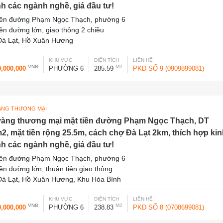
h các ngành nghề, giá đầu tư!
iền đường Phạm Ngọc Thạch, phường 6
iền đường lớn, giao thông 2 chiều
à Lạt, Hồ Xuân Hương
KHU VỰC
DIỆN TÍCH
LIÊN HỆ
VNĐ
M2
0,000,000
PHƯỜNG 6
285.59
PKD SỐ 9 (0909899081)
ÀNG THƯƠNG MẠI
vàng thương mại mặt tiền đường Phạm Ngọc Thạch, DT
2, mặt tiền rộng 25.5m, cách chợ Đà Lạt 2km, thích hợp ki
h các ngành nghề, giá đầu tư!
iền đường Phạm Ngọc Thạch, phường 6
iền đường lớn, thuận tiện giao thông
à Lạt, Hồ Xuân Hương, Khu Hòa Bình
KHU VỰC
DIỆN TÍCH
LIÊN HỆ
VNĐ
M2
0,000,000
PHƯỜNG 6
238.83
PKD SỐ 8 (0708699081)