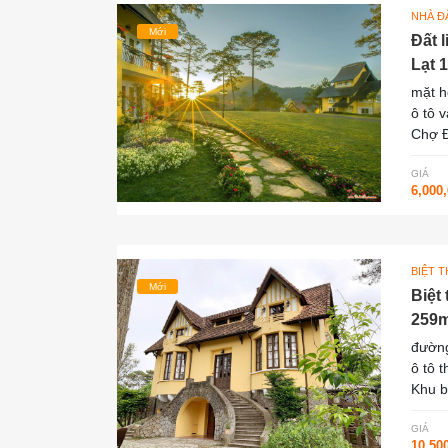
NHÀ ĐẤ
Mới
Đất 
Lạt 1
mặt 
ô tô 
Chợ Đ
GIÁ
6,000
BIỆT 
Mới
Biệt
259m
đường
ô tô 
Khu b
GIÁ
10,50