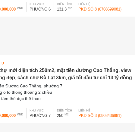
KHU VỰC
DIỆN TÍCH
LIÊN HỆ
VNĐ
M2
0,000,000
PHƯỜNG 6
131.3
PKD SỐ 8 (0708699081)
THỰ
 thự mới diện tích 250m2, mặt tiền đường Cao Thắng, view
ng đẹp, cách chợ Đà Lạt 3km, giá tốt đầu tư chỉ 13 tỷ đồng
iền Đường Cao Thắng, phường 7
 ô tô thông thoáng 2 chiều
 tâm thể dục thể thao
KHU VỰC
DIỆN TÍCH
LIÊN HỆ
VNĐ
M2
0,000,000
PHƯỜNG 7
250
PKD SỐ 3 (0908436881)