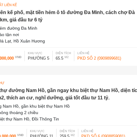
T LIÊN KẾ
liên kế phố, mặt tiền hẻm ô tô đường Đa Minh, cách chợ Đà
km, giá đầu tư 6 tỷ
hẻm đường Đa Minh
vào tận nơi
à Lạt, Hồ Xuân Hương
KHU VỰC
DIỆN TÍCH
LIÊN HỆ
VNĐ
M2
,000,000
PHƯỜNG 5
65.5
PKD SỐ 2 (0909899681)
THỰ
 thự đường Nam Hồ, gần ngay khu biệt thự Nam Hồ, diện tí
2, thích an cư, nghĩ dưỡng, giá tốt đầu tư 11 tỷ.
 Nam Hồ, gần khu biệt thự Nam Hồ
thông thoáng 2 chiều
iệt thự Nam Hồ, Đồi Thông Tin
KHU VỰC
DIỆN TÍCH
LIÊN HỆ
VNĐ
M2
0,000,000
PHƯỜNG 11
259.5
PKD SỐ 6 (0908859081)