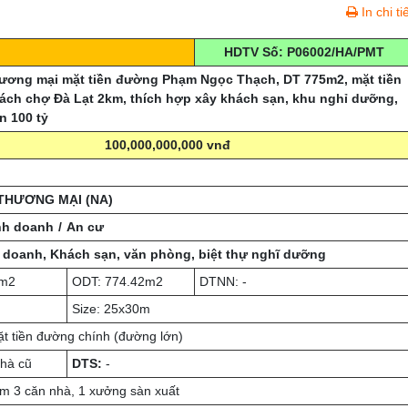
In chi ti
HDTV Số: P06002/HA/PMT
hương mại mặt tiền đường Phạm Ngọc Thạch, DT 775m2, mặt tiền
ách chợ Đà Lạt 2km, thích hợp xây khách sạn, khu nghỉ dưỡng,
n 100 tỷ
100,000,000,000 vnđ
THƯƠNG MẠI (NA)
nh doanh
An cư
 doanh, Khách sạn, văn phòng, biệt thự nghĩ dưỡng
2m2
ODT: 774.42m2
DTNN: -
Size: 25x30m
t tiền đường chính (đường lớn)
hà cũ
DTS:
-
 3 căn nhà, 1 xưởng sàn xuất