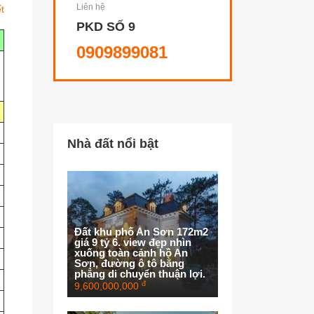
Liên hệ
ết
PKD SỐ 9
0909899081
Nhà đất nổi bật
Đất khu phố An Sơn 172m2
giá 9 tỷ 6. view đẹp nhìn
xuống toàn cảnh hồ An
Sơn, đường ô tô bằng
phẳng di chuyển thuận lợi.
đ
9,600,000,000