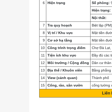
6
Hiện trạng
Số phòng:
Hiện trạng:
Nội thất:
7
Tra quy hoạch
Biệt lập (PM
8
Vị trí / Khu vực
Mặt tiền đư
9
Cơ sở hạ tầng
Mặt tiền đườ
10
Công trình trọng điểm
Chợ Đà Lạt,
11
Tiện ích khu vực
Đầy đủ các t
12
Môi trường / Cộng đồng
Dân cư thân 
13
Địa thế / Khuôn viên
Bằng phẳng
14
View (cảnh quan)
Thành phố
15
Cổng, rào, sân vườn
cổng tường 
Liên