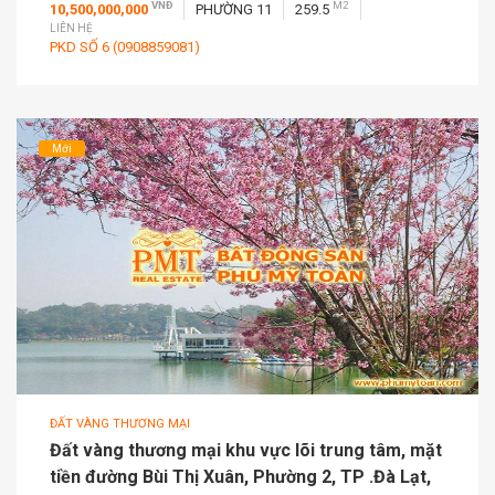
VNĐ
M2
10,500,000,000
PHƯỜNG 11
259.5
LIÊN HỆ
PKD SỐ 6 (0908859081)
Mới
ĐẤT VÀNG THƯƠNG MẠI
Đất vàng thương mại khu vực lõi trung tâm, mặt
tiền đường Bùi Thị Xuân, Phường 2, TP .Đà Lạt,