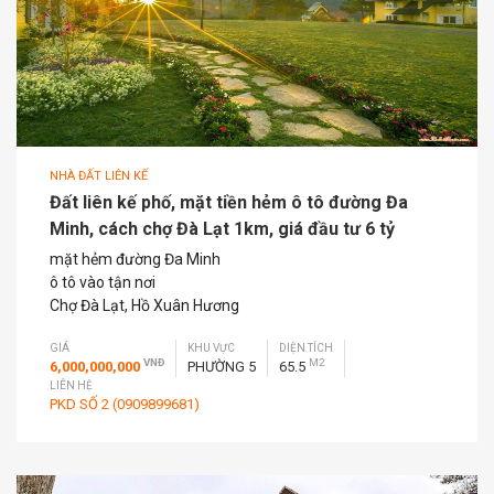
NHÀ ĐẤT LIÊN KẾ
Đất liên kế phố, mặt tiền hẻm ô tô đường Đa
Minh, cách chợ Đà Lạt 1km, giá đầu tư 6 tỷ
mặt hẻm đường Đa Minh
ô tô vào tận nơi
Chợ Đà Lạt, Hồ Xuân Hương
GIÁ
KHU VỰC
DIỆN TÍCH
VNĐ
M2
6,000,000,000
PHƯỜNG 5
65.5
LIÊN HỆ
PKD SỐ 2 (0909899681)