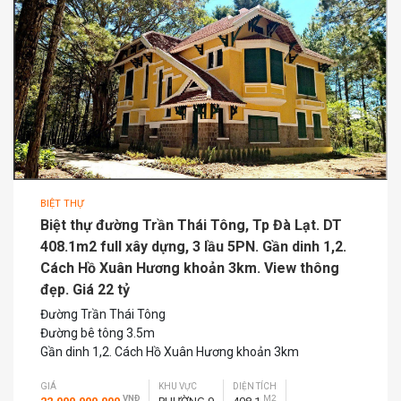
BIỆT THỰ
Biệt thự đường Trần Thái Tông, Tp Đà Lạt. DT
408.1m2 full xây dựng, 3 lầu 5PN. Gần dinh 1,2.
Cách Hồ Xuân Hương khoản 3km. View thông
đẹp. Giá 22 tỷ
Đường Trần Thái Tông
Đường bê tông 3.5m
Gần dinh 1,2. Cách Hồ Xuân Hương khoản 3km
GIÁ
KHU VỰC
DIỆN TÍCH
VNĐ
M2