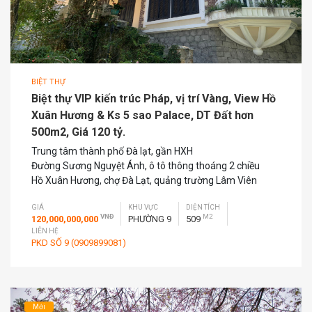
BIỆT THỰ
Biệt thự VIP kiến trúc Pháp, vị trí Vàng, View Hồ
Xuân Hương & Ks 5 sao Palace, DT Đất hơn
500m2, Giá 120 tỷ.
Trung tâm thành phố Đà lạt, gần HXH
Đường Sương Nguyệt Ánh, ô tô thông thoáng 2 chiều
Hồ Xuân Hương, chợ Đà Lạt, quảng trường Lâm Viên
GIÁ
KHU VỰC
DIỆN TÍCH
VNĐ
M2
120,000,000,000
PHƯỜNG 9
509
LIÊN HỆ
PKD SỐ 9 (0909899081)
Mới