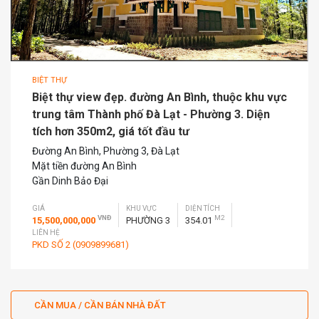
BIỆT THỰ
Biệt thự view đẹp. đường An Bình, thuộc khu vực
trung tâm Thành phố Đà Lạt - Phường 3. Diện
tích hơn 350m2, giá tốt đầu tư
Đường An Bình, Phường 3, Đà Lạt
Mặt tiền đường An Bình
Gần Dinh Bảo Đại
GIÁ
KHU VỰC
DIỆN TÍCH
VNĐ
M2
15,500,000,000
PHƯỜNG 3
354.01
LIÊN HỆ
PKD SỐ 2 (0909899681)
CẦN MUA / CẦN BÁN NHÀ ĐẤT