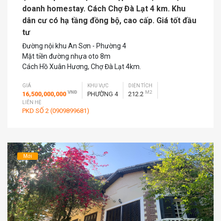
doanh homestay. Cách Chợ Đà Lạt 4 km. Khu
dân cư có hạ tầng đồng bộ, cao cấp. Giá tốt đầu
tư
Đường nội khu An Sơn - Phường 4
Mặt tiền đường nhựa oto 8m
Cách Hồ Xuân Hương, Chợ Đà Lạt 4km.
GIÁ
KHU VỰC
DIỆN TÍCH
VNĐ
M2
16,500,000,000
PHƯỜNG 4
212.2
LIÊN HỆ
PKD SỐ 2 (0909899681)
Mới