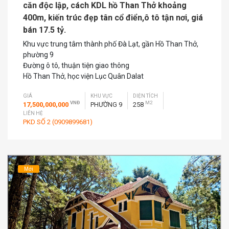
căn độc lập, cách KDL hồ Than Thở khoảng
400m, kiến trúc đẹp tân cổ điển,ô tô tận nơi, giá
bán 17.5 tỷ.
Khu vực trung tâm thành phố Đà Lạt, gần Hồ Than Thở,
phường 9
Đường ô tô, thuận tiện giao thông
Hồ Than Thở, học viện Lục Quân Dalat
GIÁ
KHU VỰC
DIỆN TÍCH
VNĐ
M2
17,500,000,000
PHƯỜNG 9
258
LIÊN HỆ
PKD SỐ 2 (0909899681)
Mới