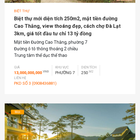
BIỆT THỰ
Biệt thự mới diện tích 250m2, mặt tiền đường
Cao Thắng, view thoáng đẹp, cách chợ Đà Lạt
3km, giá tốt đầu tư chỉ 13 tỷ đồng
Mặt tiền Đường Cao Thắng, phường 7
Đường ô tô thông thoáng 2 chiều
Trung tâm thể dục thể thao
GIÁ
KHU VỰC
DIỆN TÍCH
VNĐ
M2
13,000,000,000
PHƯỜNG 7
250
LIÊN HỆ
PKD SỐ 3 (0908436881)
Mới