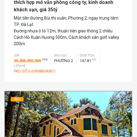
thích hợp mở văn phòng công ty, kinh doanh
khách sạn, giá 35tỷ
Mặt tiền Đường Bùi thị xuân, Phường 2, ngay trung tâm
TP .Đà Lạt
Đường nhựa ô tô 12m, thuận tiện giao thông 2 chiều
Cách Hồ Xuân Hương 500m, Cách khách sân golf valley
200m
GIÁ
KHU VỰC
DIỆN TÍCH
VNĐ
M2
35,000,000,000
PHƯỜNG 2
147.81
LIÊN HỆ
PKD SỐ 6 (0908859081)
Mới