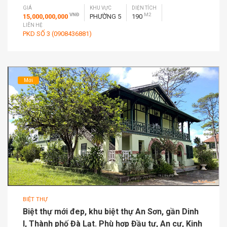
GIÁ
KHU VỰC
DIỆN TÍCH
VNĐ
M2
15,000,000,000
PHƯỜNG 5
190
LIÊN HỆ
PKD SỐ 3 (0908436881)
Mới
BIỆT THỰ
Biệt thự mới đep, khu biệt thự An Sơn, gần Dinh
I, Thành phố Đà Lạt. Phù hợp Đầu tư, An cư, Kinh