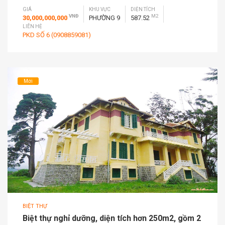
GIÁ
KHU VỰC
DIỆN TÍCH
VNĐ
M2
30,000,000,000
PHƯỜNG 9
587.52
LIÊN HỆ
PKD SỐ 6 (0908859081)
Mới
BIỆT THỰ
Biệt thự nghỉ dưỡng, diện tích hơn 250m2, gồm 2