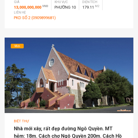
GIÁ
KHU VỰC
DIỆN TÍCH
VNĐ
M2
13,000,000,000
PHƯỜNG 10
179.11
LIÊN HỆ
PKD SỐ 2 (0909899681)
Mới
BIỆT THỰ
Nhà mới xây, rất đẹp đường Ngô Quyền. MT
hẻm: 18m. Cách chợ Ngô Quyền 200m. Cách Hồ