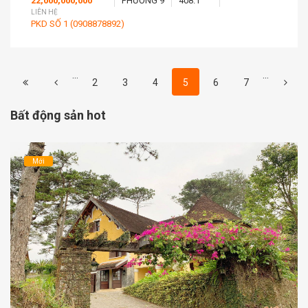
22,000,000,000
PHƯỜNG 9
408.1
LIÊN HỆ
PKD SỐ 1 (0908878892)
...
...
2
3
4
5
6
7
Bất động sản hot
Mới