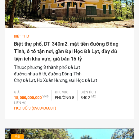
BIỆT THỰ
Biệt thự phố, DT 340m2. mặt tiền đường Đông
Tĩnh, ô tô tận nơi, gần Đại Học Đà Lạt, đầy đủ
tiện ích khu vực, giá bán 15 tỷ
Thuộc phường 8 thành phố Đà Lạt
đường nhựa ô tô, đường Đông Tĩnh
Chợ Đà Lạt, Hồ Xuân Hương, Đại Học Đà Lạt
GIÁ
KHU VỰC
DIỆN TÍCH
VNĐ
M2
15,000,000,000
PHƯỜNG 8
340.2
LIÊN HỆ
PKD SỐ 3 (0908436881)
Mới