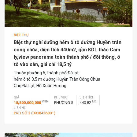
BIỆT THỰ
Biệt thự nghỉ dưỡng hẻm ô tô đường Huyền trân
công chúa, diện tích 440m2, gần KDL thác Cam
ly,view panorama toàn thành phố / đồi thông, ô
tô vào sân, giá chỉ 18,5 tỷ
Thuộc phường 5, thành phố Đà lạt
hẻm ô tô 3,5 m đường Huyền Trân Công Chúa
Chợ Đà Lạt, Hồ Xuân Hương
GIÁ
KHU VỰC
DIỆN TÍCH
VNĐ
M2
18,500,000,000
PHƯỜNG 5
440.82
LIÊN HỆ
PKD SỐ 3 (0908436881)