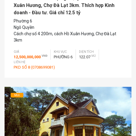
Xuân Hương, Chợ Đà Lạt 3km. Thích hợp Kinh
doanh - Đầu tư. Giá chỉ 12.5 tỷ
Phường 6
Ngô Quyền
Cách chợ số 4 200m, cách Hồ Xuân Hương, Chợ Đà Lạt
3km
GIÁ
KHU VỰC
DIỆN TÍCH
VNĐ
M2
12,500,000,000
PHƯỜNG 6
122.07
LIÊN HỆ
PKD SỐ 8 (0708699081)
Mới