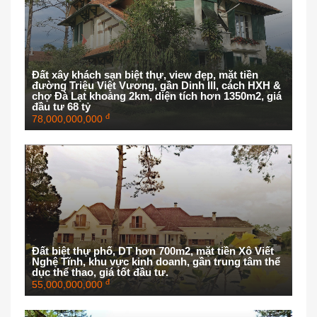
Đất xây khách sạn biệt thự, view đẹp, mặt tiền
đường Triệu Việt Vương, gần Dinh III, cách HXH &
chợ Đà Lạt khoảng 2km, diện tích hơn 1350m2, giá
đầu tư 68 tỷ
đ
78,000,000,000
Đất biệt thự phố, DT hơn 700m2, mặt tiền Xô Viết
Nghệ Tĩnh, khu vực kinh doanh, gần trung tâm thể
dục thể thao, giá tốt đầu tư.
đ
55,000,000,000