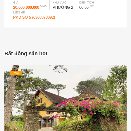
GIÁ
KHU VỰC
DIỆN TÍCH
VNĐ
M2
20,000,000,000
PHƯỜNG 2
66.66
LIÊN HỆ
PKD SỐ 5 (0908878892)
Bất động sản hot
Mới