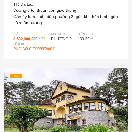
TP. Đà Lạt
Đường ô tô, thuận tiện giao thông
Gần ủy ban nhân dân phường 2, gần khu hòa bình, gần
hồ xuân hương
GIÁ
KHU VỰC
DIỆN TÍCH
VNĐ
M2
8,500,000,000
PHƯỜNG 2
109.36
LIÊN HỆ
PKD SỐ 6 (0908859081)
Mới