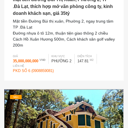
.Đà Lạt, thích hợp mở văn phòng công ty, kinh
doanh khách sạn, giá 35tỷ
Mặt tiền Đường Bùi thị xuân, Phường 2, ngay trung tâm
TP .Đà Lạt
Đường nhựa ô tô 12m, thuận tiện giao thông 2 chiều
Cách Hồ Xuân Hương 500m, Cách khách sân golf valley
200m
GIÁ
KHU VỰC
DIỆN TÍCH
VNĐ
M2
35,000,000,000
PHƯỜNG 2
147.81
LIÊN HỆ
PKD SỐ 6 (0908859081)
Mới