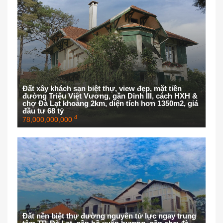
Đất xây khách sạn biệt thự, view đẹp, mặt tiền
đường Triệu Việt Vương, gần Dinh III, cách HXH &
chợ Đà Lạt khoảng 2km, diện tích hơn 1350m2, giá
đầu tư 68 tỷ
đ
78,000,000,000
Đất nền biệt thự đường nguyên tử lực ngay trung