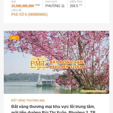
GIÁ
KHU VỰC
DIỆN TÍCH
VNĐ
M2
10,500,000,000
PHƯỜNG 11
259.5
LIÊN HỆ
PKD SỐ 6 (0908859081)
Mới
ĐẤT VÀNG THƯƠNG MẠI
Đất vàng thương mại khu vực lõi trung tâm,
mặt tiền đường Bùi Thị Xuân, Phường 2, TP