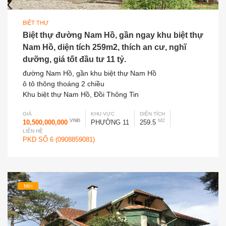
BIỆT THỰ
Biệt thự đường Nam Hồ, gần ngay khu biệt thự
Nam Hồ, diện tích 259m2, thích an cư, nghĩ
dưỡng, giá tốt đầu tư 11 tỷ.
đường Nam Hồ, gần khu biệt thự Nam Hồ
ô tô thông thoáng 2 chiều
Khu biệt thự Nam Hồ, Đồi Thông Tin
GIÁ
KHU VỰC
DIỆN TÍCH
VNĐ
M2
10,500,000,000
PHƯỜNG 11
259.5
LIÊN HỆ
PKD SỐ 6 (0908859081)
Mới