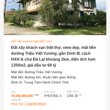
ĐẤT XÂY KHÁCH SẠN BIỆT THỰ
Đất xây khách sạn biệt thự, view đẹp, mặt tiền
đường Triệu Việt Vương, gần Dinh III, cách
HXH & chợ Đà Lạt khoảng 2km, diện tích hơn
1350m2, giá đầu tư 68 tỷ
Mặt tiền đường Triệu Việt Vương
Mặt tiền đường lớn, thuận tiện giao thông
Dinh III, Trung Tâm Hành Chính Tỉnh
GIÁ
KHU VỰC
DIỆN TÍCH
VNĐ
M2
78,000,000,000
PHƯỜNG 4
1356.38
LIÊN HỆ
PKD SỐ 1 (0908878892)