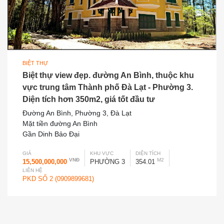
BIỆT THỰ
Biệt thự view đẹp. đường An Bình, thuộc khu
vực trung tâm Thành phố Đà Lạt - Phường 3.
Diện tích hơn 350m2, giá tốt đầu tư
Đường An Bình, Phường 3, Đà Lạt
Mặt tiền đường An Bình
Gần Dinh Bảo Đại
GIÁ
KHU VỰC
DIỆN TÍCH
VNĐ
M2
15,500,000,000
PHƯỜNG 3
354.01
LIÊN HỆ
PKD SỐ 2 (0909899681)