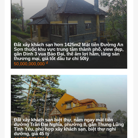
Đất xây khách sạn hơn 1425m2 Mặt tiền Đường An
Sơn thuộc khu vực trung tâm thành phố, view đẹp,
gần Dinh 3 vua Bảo Đại, thế âm lợi hầm, tăng sàn
thương mại, giá tốt đầu tư chỉ 50tỷ
đ
50,000,000,000
Đất xây khách sạn biệt thự, nằm ngay mặt tiền
đường Trần Đại Nghĩa, phường 8, gần Thung Lũng
Tình Yêu, phù hợp xây khách sạn, biệt thự nghỉ
dưỡng, giá 45 tỷ
đ