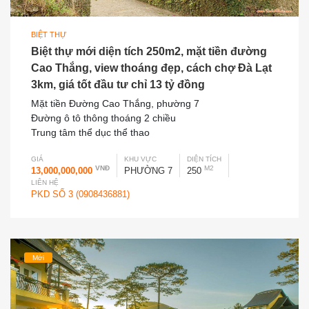
BIỆT THỰ
Biệt thự mới diện tích 250m2, mặt tiền đường
Cao Thắng, view thoáng đẹp, cách chợ Đà Lạt
3km, giá tốt đầu tư chỉ 13 tỷ đồng
Mặt tiền Đường Cao Thắng, phường 7
Đường ô tô thông thoáng 2 chiều
Trung tâm thể dục thể thao
GIÁ
KHU VỰC
DIỆN TÍCH
VNĐ
M2
13,000,000,000
PHƯỜNG 7
250
LIÊN HỆ
PKD SỐ 3 (0908436881)
Mới