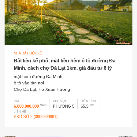
NHÀ ĐẤT LIÊN KẾ
Đất liên kế phố, mặt tiền hẻm ô tô đường Đa
Minh, cách chợ Đà Lạt 1km, giá đầu tư 6 tỷ
mặt hẻm đường Đa Minh
ô tô vào tận nơi
Chợ Đà Lạt, Hồ Xuân Hương
GIÁ
KHU VỰC
DIỆN TÍCH
VNĐ
M2
6,000,000,000
PHƯỜNG 5
65.5
LIÊN HỆ
PKD SỐ 2 (0909899681)