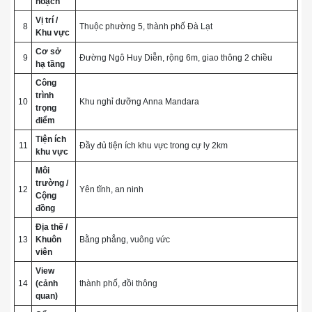
hoạch
Vị trí /
8
Thuộc phường 5, thành phố Đà Lạt
Khu vực
Cơ sở
9
Đường Ngô Huy Diễn, rộng 6m, giao thông 2 chiều
hạ tầng
Công
trình
10
Khu nghỉ dưỡng Anna Mandara
trọng
điểm
Tiện ích
11
Đầy đủ tiện ích khu vực trong cự ly 2km
khu vực
Môi
trường /
12
Yên tĩnh, an ninh
Cộng
đồng
Địa thế /
13
Khuôn
Bằng phẳng, vuông vức
viên
View
14
(cảnh
thành phố, đồi thông
quan)