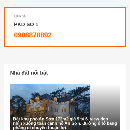
Liên hệ
PKD SỐ 1
0908878892
Nhà đất nổi bật
Đất khu phố An Sơn 172m2 giá 9 tỷ 6. view đẹp
nhìn xuống toàn cảnh hồ An Sơn, đường ô tô bằng
phẳng di chuyển thuận lợi.