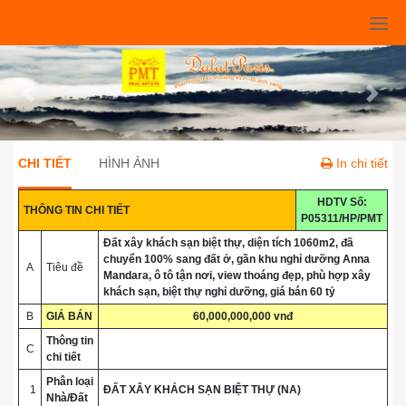
Previous
Next
CHI TIẾT
HÌNH ẢNH
In chi tiết
HDTV Số:
THÔNG TIN CHI TIẾT
P05311/HP/PMT
Đất xây khách sạn biệt thự, diện tích 1060m2, đã
chuyển 100% sang đất ở, gần khu nghỉ dưỡng Anna
A
Tiêu đề
Mandara, ô tô tận nơi, view thoáng đẹp, phù hợp xây
khách sạn, biệt thự nghỉ dưỡng, giá bán 60 tỷ
B
GIÁ BÁN
60,000,000,000 vnđ
Thông tin
C
chi tiết
Phân loại
1
ĐẤT XÂY KHÁCH SẠN BIỆT THỰ (NA)
Nhà/Đất