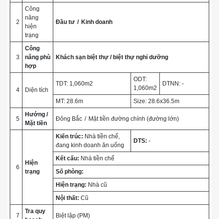
Công
năng
2
Đầu tư
Kinh doanh
hiện
trạng
Công
3
năng phù
Khách sạn biệt thự / biệt thự nghỉ dưỡng
hợp
ODT:
TDT: 1,060m2
DTNN: -
1,060m2
4
Diện tích
MT: 28.6m
Size: 28.6x36.5m
Hướng /
5
Đông Bắc
Mặt tiền đường chính (đường lớn)
Mặt tiền
Kiến trúc:
Nhà tiền chế,
DTS:
-
đang kinh doanh ăn uống
Kết cấu:
Nhà tiền chế
Hiện
6
trạng
Số phòng:
Hiện trạng:
Nhà cũ
Nội thất:
Cũ
Tra quy
7
Biệt lập (PM)