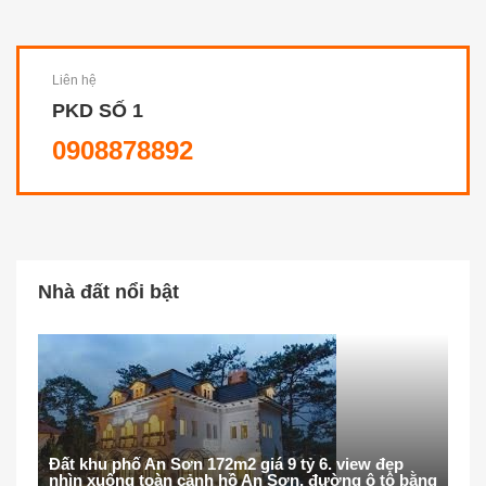
Liên hệ
PKD SỐ 1
0908878892
Nhà đất nổi bật
Đất khu phố An Sơn 172m2 giá 9 tỷ 6. view đẹp
nhìn xuống toàn cảnh hồ An Sơn, đường ô tô bằng