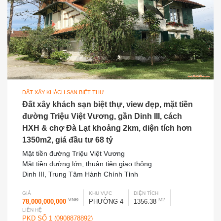
ĐẤT XÂY KHÁCH SẠN BIỆT THỰ
Đất xây khách sạn biệt thự, view đẹp, mặt tiền
đường Triệu Việt Vương, gần Dinh III, cách
HXH & chợ Đà Lạt khoảng 2km, diện tích hơn
1350m2, giá đầu tư 68 tỷ
Mặt tiền đường Triệu Việt Vương
Mặt tiền đường lớn, thuận tiện giao thông
Dinh III, Trung Tâm Hành Chính Tỉnh
GIÁ
KHU VỰC
DIỆN TÍCH
VNĐ
M2
78,000,000,000
PHƯỜNG 4
1356.38
LIÊN HỆ
PKD SỐ 1 (0908878892)