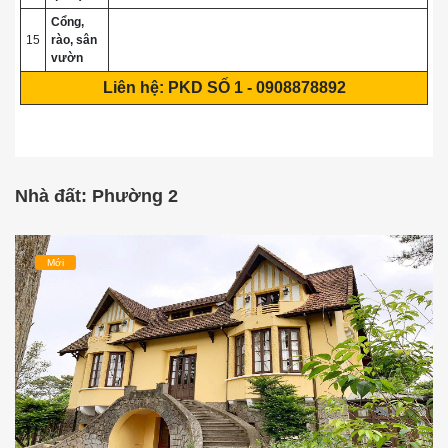
Cổng,
15
rào, sân
vườn
Liên hệ: PKD SỐ 1 - 0908878892
Nhà đất: Phường 2
Mới