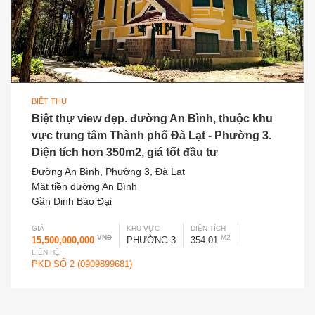
BIỆT THỰ
Biệt thự view đẹp. đường An Bình, thuộc khu
vực trung tâm Thành phố Đà Lạt - Phường 3.
Diện tích hơn 350m2, giá tốt đầu tư
Đường An Bình, Phường 3, Đà Lạt
Mặt tiền đường An Bình
Gần Dinh Bảo Đại
GIÁ
KHU VỰC
DIỆN TÍCH
VNĐ
M2
15,500,000,000
PHƯỜNG 3
354.01
LIÊN HỆ
PKD SỐ 2 (0909899681)