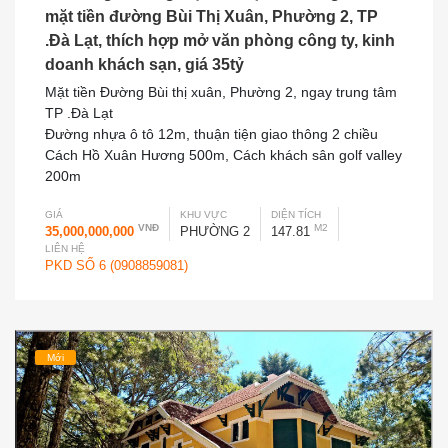
mặt tiền đường Bùi Thị Xuân, Phường 2, TP
.Đà Lạt, thích hợp mở văn phòng công ty, kinh
doanh khách sạn, giá 35tỷ
Mặt tiền Đường Bùi thị xuân, Phường 2, ngay trung tâm
TP .Đà Lạt
Đường nhựa ô tô 12m, thuận tiện giao thông 2 chiều
Cách Hồ Xuân Hương 500m, Cách khách sân golf valley
200m
GIÁ
KHU VỰC
DIỆN TÍCH
VNĐ
M2
35,000,000,000
PHƯỜNG 2
147.81
LIÊN HỆ
PKD SỐ 6 (0908859081)
Mới