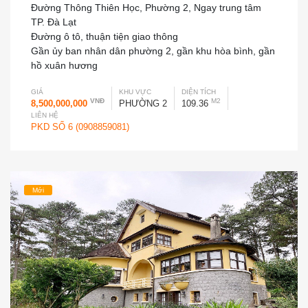
Đường Thông Thiên Học, Phường 2, Ngay trung tâm
TP. Đà Lạt
Đường ô tô, thuận tiện giao thông
Gần ủy ban nhân dân phường 2, gần khu hòa bình, gần
hồ xuân hương
GIÁ
KHU VỰC
DIỆN TÍCH
VNĐ
M2
8,500,000,000
PHƯỜNG 2
109.36
LIÊN HỆ
PKD SỐ 6 (0908859081)
Mới