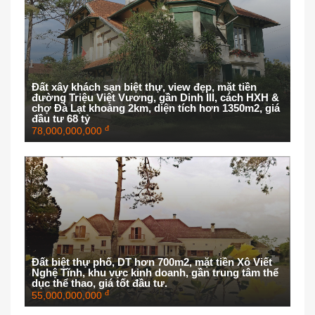
Đất xây khách sạn biệt thự, view đẹp, mặt tiền
đường Triệu Việt Vương, gần Dinh III, cách HXH &
chợ Đà Lạt khoảng 2km, diện tích hơn 1350m2, giá
đầu tư 68 tỷ
đ
78,000,000,000
Đất biệt thự phố, DT hơn 700m2, mặt tiền Xô Viết
Nghệ Tĩnh, khu vực kinh doanh, gần trung tâm thể
dục thể thao, giá tốt đầu tư.
đ
55,000,000,000