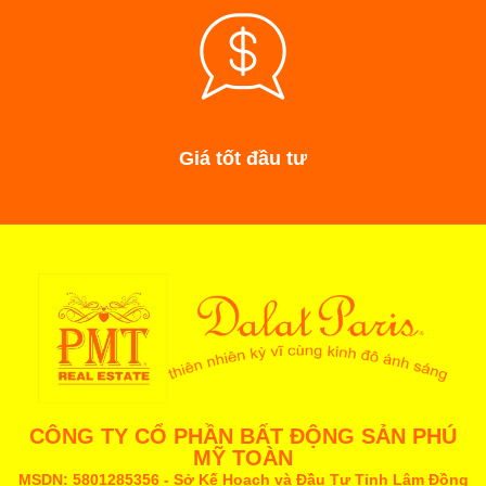
Giá tốt đầu tư
CÔNG TY CỔ PHẦN BẤT ĐỘNG SẢN PHÚ
MỸ TOÀN
MSDN: 5801285356 - Sở Kế Hoạch và Đầu Tư Tỉnh Lâm Đồng