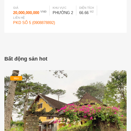
GIÁ
KHU VỰC
DIỆN TÍCH
VNĐ
M2
20,000,000,000
PHƯỜNG 2
66.66
LIÊN HỆ
PKD SỐ 5 (0908878892)
Bất động sản hot
Mới