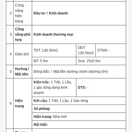
Công
năng
2
Đầu tư
Kinh doanh
hiện
trạng
Công
3
năng phù
Kinh doạnh thương mại
hợp
ODT:
TDT: 136.56m2
DTNN: -
136.56m2
4
Diện tích
MT: 5.5m
Size: 25x5.5m
Hướng /
5
Đông Bắc
Mặt tiền đường chính (đường lớn)
Mặt tiền
Kiến trúc:
1 Trệt, 1 Lầu,
1 gác lửng đang kinh
DTS:
-
doanh
Hiện
Kết cấu:
1 Trệt, 1 Lầu, 1 Gác lửng
6
trạng
Số phòng:
Hiện trạng:
Nhà mới
Nội thất: