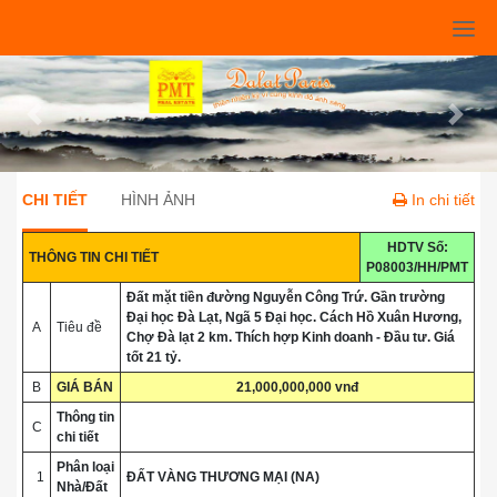
Previous
Next
CHI TIẾT
HÌNH ẢNH
In chi tiết
HDTV Số:
THÔNG TIN CHI TIẾT
P08003/HH/PMT
Đất mặt tiền đường Nguyễn Công Trứ. Gần trường
Đại học Đà Lạt, Ngã 5 Đại học. Cách Hồ Xuân Hương,
A
Tiêu đề
Chợ Đà lạt 2 km. Thích hợp Kinh doanh - Đầu tư. Giá
tốt 21 tỷ.
B
GIÁ BÁN
21,000,000,000 vnđ
Thông tin
C
chi tiết
Phân loại
1
ĐẤT VÀNG THƯƠNG MẠI (NA)
Nhà/Đất