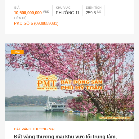
GIÁ
KHU VỰC
DIỆN TÍCH
VNĐ
M2
10,500,000,000
PHƯỜNG 11
259.5
LIÊN HỆ
PKD SỐ 6 (0908859081)
Mới
ĐẤT VÀNG THƯƠNG MẠI
Đất vàng thương mại khu vực lõi trung tâm,