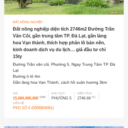
ĐẤT NÔNG NGHIỆP
Đất nông nghiệp diện tích 2746m2 Đường Trần
Văn Côi, gần trung tâm TP. Đà Lạt, gần làng
hoa Vạn thành, thích hợp phân lô bán nền,
kinh doanh dịch vụ du lịch.... giá đầu tư chỉ
15ty
Đường Trần văn côi, Phường 5, Ngay Trung Tâm TP. Đà
Lạt
Đường ô tô 4m
Gần làng hoa Vạn Thành, cách hồ xuân hương 3km
GIÁ
KHU VỰC
DIỆN TÍCH
VNĐ
M2
15,000,000,000
PHƯỜNG 5
2746.69
LIÊN HỆ
PKD SỐ 6 (0908859081)