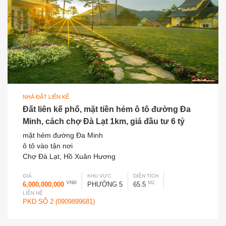
NHÀ ĐẤT LIÊN KẾ
Đất liên kế phố, mặt tiền hẻm ô tô đường Đa
Minh, cách chợ Đà Lạt 1km, giá đầu tư 6 tỷ
mặt hẻm đường Đa Minh
ô tô vào tận nơi
Chợ Đà Lạt, Hồ Xuân Hương
GIÁ
KHU VỰC
DIỆN TÍCH
VNĐ
M2
6,000,000,000
PHƯỜNG 5
65.5
LIÊN HỆ
PKD SỐ 2 (0909899681)