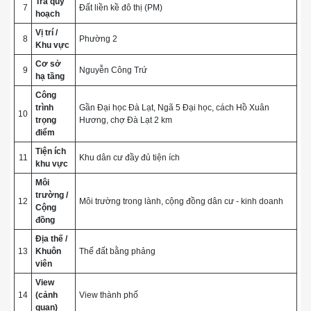
Tra quy
7
Đất liền kề đô thị (PM)
hoạch
Vị trí /
8
Phường 2
Khu vực
Cơ sở
9
Nguyễn Công Trứ
hạ tầng
Công
trình
Gần Đại học Đà Lạt, Ngã 5 Đại học, cách Hồ Xuân
10
trọng
Hương, chợ Đà Lạt 2 km
điểm
Tiện ích
11
Khu dân cư đầy đủ tiện ích
khu vực
Môi
trường /
12
Môi trường trong lành, cộng đồng dân cư - kinh doanh
Cộng
đồng
Địa thế /
13
Khuôn
Thế đất bằng phảng
viên
View
14
(cảnh
View thành phố
quan)