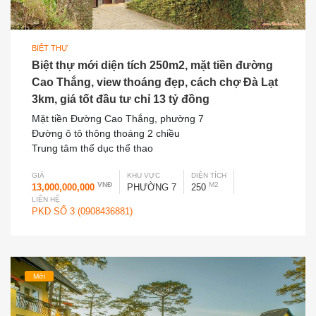
BIỆT THỰ
Biệt thự mới diện tích 250m2, mặt tiền đường
Cao Thắng, view thoáng đẹp, cách chợ Đà Lạt
3km, giá tốt đầu tư chỉ 13 tỷ đồng
Mặt tiền Đường Cao Thắng, phường 7
Đường ô tô thông thoáng 2 chiều
Trung tâm thể dục thể thao
GIÁ
KHU VỰC
DIỆN TÍCH
VNĐ
M2
13,000,000,000
PHƯỜNG 7
250
LIÊN HỆ
PKD SỐ 3 (0908436881)
Mới