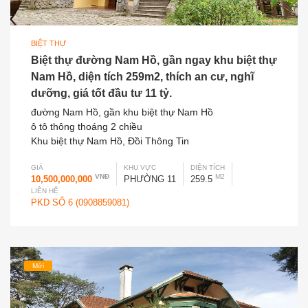
BIỆT THỰ
Biệt thự đường Nam Hồ, gần ngay khu biệt thự
Nam Hồ, diện tích 259m2, thích an cư, nghĩ
dưỡng, giá tốt đầu tư 11 tỷ.
đường Nam Hồ, gần khu biệt thự Nam Hồ
ô tô thông thoáng 2 chiều
Khu biệt thự Nam Hồ, Đồi Thông Tin
GIÁ
KHU VỰC
DIỆN TÍCH
VNĐ
M2
10,500,000,000
PHƯỜNG 11
259.5
LIÊN HỆ
PKD SỐ 6 (0908859081)
Mới