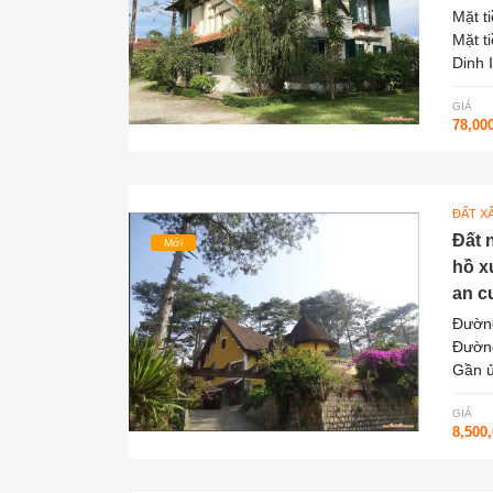
Mặt t
Mặt t
Dinh 
GIÁ
78,00
ĐẤT X
Đất 
Mới
hồ x
an c
Đường
Đường
Gần ủ
GIÁ
8,500