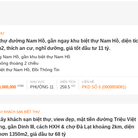
THỰ
 thự đường Nam Hồ, gần ngay khu biệt thự Nam Hồ, diện tí
2, thích an cư, nghĩ dưỡng, giá tốt đầu tư 11 tỷ.
 Nam Hồ, gần khu biệt thự Nam Hồ
thông thoáng 2 chiều
iệt thự Nam Hồ, Đồi Thông Tin
KHU VỰC
DIỆN TÍCH
LIÊN HỆ
VNĐ
M2
0,000,000
PHƯỜNG 11
259.5
PKD SỐ 6 (0908859081)
ÂY KHÁCH SẠN BIỆT THỰ
xây khách sạn biệt thự, view đẹp, mặt tiền đường Triệu Việt
g, gần Dinh III, cách HXH & chợ Đà Lạt khoảng 2km, diện
 hơn 1350m2, giá đầu tư 68 tỷ