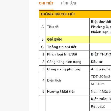
CHI TIẾT
HÌNH ẢNH
THÔNG TIN CHI TIẾT
Biệt thự th
A
Tiêu đề
Phường 3, 
khách sạn, 
B
GIÁ BÁN
C
Thông tin
chi tiết
1
Phân loại Nhà/Đất
BIỆT THỰ (
2
Công năng hiện trạng
Đầu tư
3
Công năng phù hợp
An cư nghỉ
TDT: 204m2
4
Diện tích
MT: 10m
5
Hướng / Mặt tiền
Nam
Mặt t
Kiến trúc:
B
Kết cấu: