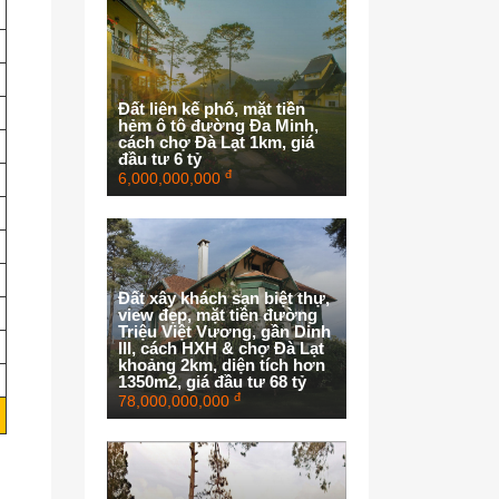
Đất liên kế phố, mặt tiền
hẻm ô tô đường Đa Minh,
cách chợ Đà Lạt 1km, giá
đầu tư 6 tỷ
đ
6,000,000,000
Đất xây khách sạn biệt thự,
view đẹp, mặt tiền đường
Triệu Việt Vương, gần Dinh
III, cách HXH & chợ Đà Lạt
khoảng 2km, diện tích hơn
1350m2, giá đầu tư 68 tỷ
đ
78,000,000,000