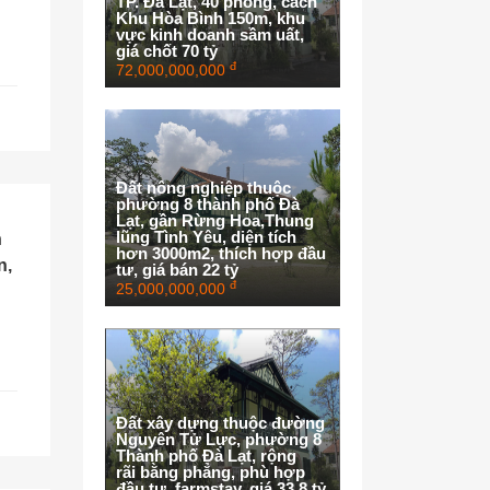
TP. Đà Lạt, 40 phòng, cách
Khu Hòa Bình 150m, khu
vực kinh doanh sầm uất,
giá chốt 70 tỷ
đ
72,000,000,000
Đất nông nghiệp thuộc
phường 8 thành phố Đà
Lạt, gần Rừng Hoa,Thung
lũng Tình Yêu, diện tích
n
hơn 3000m2, thích hợp đầu
n,
tư, giá bán 22 tỷ
đ
25,000,000,000
Đất xây dựng thuộc đường
Nguyên Tử Lực, phường 8
Thành phố Đà Lạt, rộng
rãi bằng phẳng, phù hợp
đầu tư, farmstay, giá 33.8 tỷ