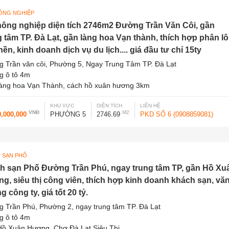
ÔNG NGHIỆP
nông nghiệp diện tích 2746m2 Đường Trần Văn Côi, gần
g tâm TP. Đà Lạt, gần làng hoa Vạn thành, thích hợp phân lô
ền, kinh doanh dịch vụ du lịch.... giá đầu tư chỉ 15ty
 Trần văn côi, Phường 5, Ngay Trung Tâm TP. Đà Lạt
 ô tô 4m
àng hoa Vạn Thành, cách hồ xuân hương 3km
KHU VỰC
DIỆN TÍCH
LIÊN HỆ
VNĐ
M2
0,000,000
PHƯỜNG 5
2746.69
PKD SỐ 6 (0908859081)
 SẠN PHỐ
h sạn Phố Đường Trần Phú, ngay trung tâm TP, gần Hồ Xu
g, siêu thị công viên, thích hợp kinh doanh khách sạn, vă
 công ty, giá tốt 20 tỷ.
 Trần Phú, Phường 2, ngay trung tâm TP. Đà Lạt
 ô tô 4m
ồ Xuân Hương, Chợ Đà Lạt Siêu Thị