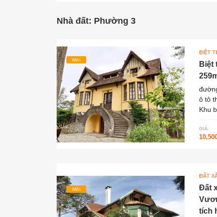
Nhà đất: Phường 3
BIỆT 
Mới
Biệt
259m
đường
ô tô 
Khu b
GIÁ
10,50
ĐẤT X
Đất 
Mới
Vươn
tích