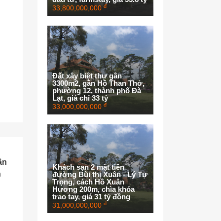
đ
33,800,000,000
Đất xây biệt thự gần
3300m2, gần Hồ Than Thở,
phường 12, thành phố Đà
Lạt, giá chỉ 33 tỷ
đ
33,000,000,000
ân
Khách sạn 2 mặt tiền
n
đường Bùi thị Xuân - Lý Tự
Trọng, cách Hồ Xuân
Hương 200m, chìa khóa
trao tay, giá 31 tỷ đồng
đ
31,000,000,000