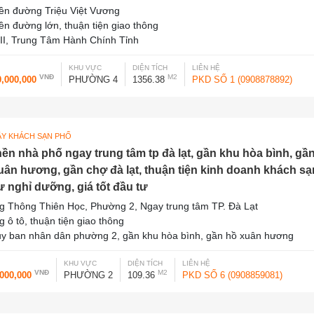
iền đường Triệu Việt Vương
iền đường lớn, thuận tiện giao thông
III, Trung Tâm Hành Chính Tỉnh
KHU VỰC
DIỆN TÍCH
LIÊN HỆ
VNĐ
M2
0,000,000
PHƯỜNG 4
1356.38
PKD SỐ 1 (0908878892)
ÂY KHÁCH SẠN PHỐ
nền nhà phố ngay trung tâm tp đà lạt, gần khu hòa bình, gầ
uân hương, gần chợ đà lạt, thuận tiện kinh doanh khách sạ
ư nghỉ dưỡng, giá tốt đầu tư
 Thông Thiên Học, Phường 2, Ngay trung tâm TP. Đà Lạt
 ô tô, thuận tiện giao thông
y ban nhân dân phường 2, gần khu hòa bình, gần hồ xuân hương
KHU VỰC
DIỆN TÍCH
LIÊN HỆ
VNĐ
M2
,000,000
PHƯỜNG 2
109.36
PKD SỐ 6 (0908859081)