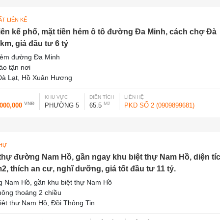
T LIÊN KẾ
liên kế phố, mặt tiền hẻm ô tô đường Đa Minh, cách chợ Đà
km, giá đầu tư 6 tỷ
hẻm đường Đa Minh
vào tận nơi
à Lạt, Hồ Xuân Hương
KHU VỰC
DIỆN TÍCH
LIÊN HỆ
VNĐ
M2
,000,000
PHƯỜNG 5
65.5
PKD SỐ 2 (0909899681)
THỰ
 thự đường Nam Hồ, gần ngay khu biệt thự Nam Hồ, diện tí
2, thích an cư, nghĩ dưỡng, giá tốt đầu tư 11 tỷ.
 Nam Hồ, gần khu biệt thự Nam Hồ
thông thoáng 2 chiều
iệt thự Nam Hồ, Đồi Thông Tin