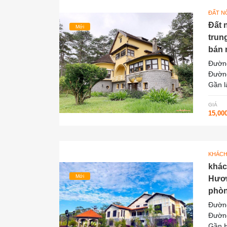
ĐẤT N
Đất 
Mới
trun
bán n
Đường
Đường
Gần l
GIÁ
15,00
KHÁCH
khác
Mới
Hươn
phòng
Đường
Đường
Gần H