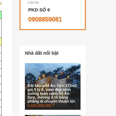
Liên hệ
ết
PKD SỐ 6
0908859081
Nhà đất nổi bật
Đất khu phố An Sơn 172m2
giá 9 tỷ 6. view đẹp nhìn
xuống toàn cảnh hồ An
Sơn, đường ô tô bằng
phẳng di chuyển thuận lợi.
đ
9,600,000,000