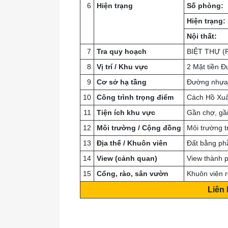
6
Hiện trạng
Số phòng:
Hiện trạng:
Nội thất:
7
Tra quy hoạch
BIỆT THỰ (
8
Vị trí / Khu vực
2 Mặt tiền Đ
9
Cơ sở hạ tầng
Đường nhựa ô
10
Công trình trọng điểm
Cách Hồ Xu
11
Tiện ích khu vực
Gần chợ, gần
12
Môi trường / Cộng đồng
Môi trường t
13
Địa thế / Khuôn viên
Đất bằng ph
14
View (cảnh quan)
View thành 
15
Cổng, rào, sân vườn
Khuôn viên r
Liên