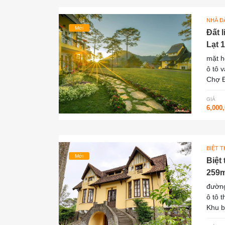
NHÀ ĐẤ
Mới
Đất 
Lạt 1
mặt 
ô tô 
Chợ Đ
GIÁ
6,000
BIỆT 
Mới
Biệt
259m
đường
ô tô 
Khu b