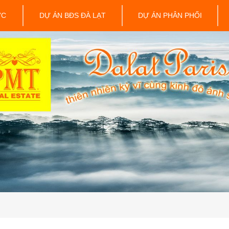
ỨC
DỰ ÁN BĐS ĐÀ LẠT
DỰ ÁN PHÂN PHỐI