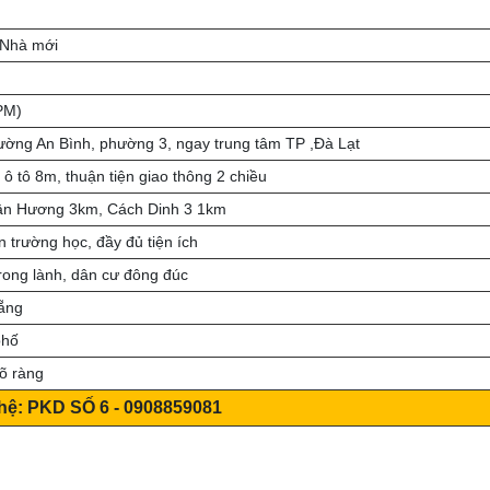
Nhà mới
PM)
ường An Bình, phường 3, ngay trung tâm TP ,Đà Lạt
 tô 8m, thuận tiện giao thông 2 chiều
ân Hương 3km, Cách Dinh 3 1km
 trường học, đầy đủ tiện ích
rong lành, dân cư đông đúc
ẵng
phố
õ ràng
 hệ: PKD SỐ 6 - 0908859081