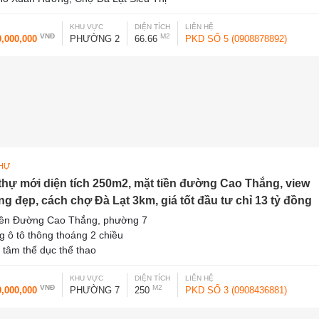
KHU VỰC
DIỆN TÍCH
LIÊN HỆ
VNĐ
M2
0,000,000
PHƯỜNG 2
66.66
PKD SỐ 5 (0908878892)
THỰ
 thự mới diện tích 250m2, mặt tiền đường Cao Thắng, view
ng đẹp, cách chợ Đà Lạt 3km, giá tốt đầu tư chỉ 13 tỷ đồng
iền Đường Cao Thắng, phường 7
 ô tô thông thoáng 2 chiều
 tâm thể dục thể thao
KHU VỰC
DIỆN TÍCH
LIÊN HỆ
VNĐ
M2
0,000,000
PHƯỜNG 7
250
PKD SỐ 3 (0908436881)