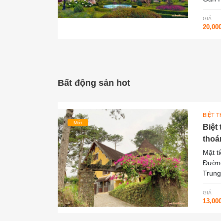
GIÁ
20,00
Bất động sản hot
BIỆT 
Mới
Biệt
thoá
Mặt t
Đường
Trung
GIÁ
13,00