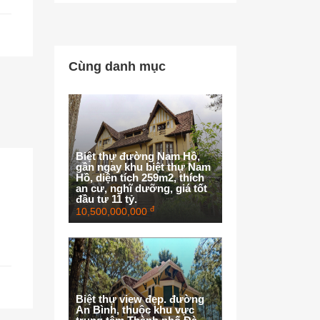
Cùng danh mục
Biệt thự đường Nam Hồ,
gần ngay khu biệt thự Nam
Hồ, diện tích 259m2, thích
an cư, nghĩ dưỡng, giá tốt
đầu tư 11 tỷ.
đ
10,500,000,000
Biệt thự view đẹp. đường
An Bình, thuộc khu vực