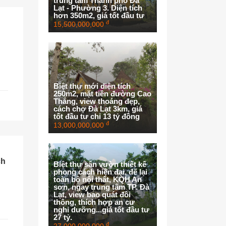
trung tâm Thành phố Đà
Lạt - Phường 3. Diện tích
hơn 350m2, giá tốt đầu tư
đ
15,500,000,000
Biệt thự mới diện tích
250m2, mặt tiền đường Cao
Thắng, view thoáng đẹp,
cách chợ Đà Lạt 3km, giá
tốt đầu tư chỉ 13 tỷ đồng
đ
13,000,000,000
ch
Biệt thự sân vườn thiết kế
phong cách hiện đại, để lại
toàn bộ nội thất, KQH An
sơn, ngay trung tâm TP. Đà
Lạt, view bao quát đồi
thông, thích hợp an cư
nghỉ dưỡng...giá tốt đầu tư
27 tỷ.
đ