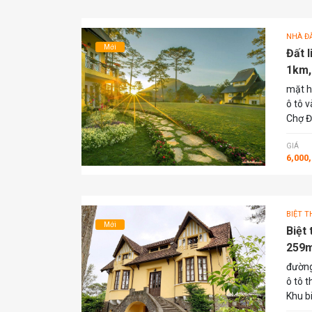
NHÀ ĐẤ
Mới
Đất 
1km, 
mặt h
ô tô v
Chợ Đ
GIÁ
6,000
BIỆT T
Mới
Biệt
259m2
đường
ô tô 
Khu b