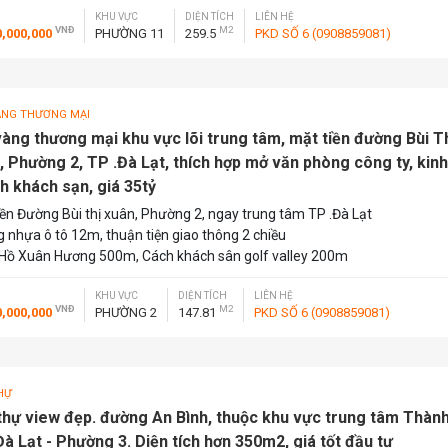
KHU VỰC
DIỆN TÍCH
LIÊN HỆ
VNĐ
M2
0,000,000
PHƯỜNG 11
259.5
PKD SỐ 6 (0908859081)
ÀNG THƯƠNG MẠI
vàng thương mại khu vực lõi trung tâm, mặt tiền đường Bùi T
, Phường 2, TP .Đà Lạt, thích hợp mở văn phòng công ty, kinh
h khách sạn, giá 35tỷ
iền Đường Bùi thị xuân, Phường 2, ngay trung tâm TP .Đà Lạt
 nhựa ô tô 12m, thuận tiện giao thông 2 chiều
Hồ Xuân Hương 500m, Cách khách sân golf valley 200m
KHU VỰC
DIỆN TÍCH
LIÊN HỆ
VNĐ
M2
0,000,000
PHƯỜNG 2
147.81
PKD SỐ 6 (0908859081)
HỰ
 thự view đẹp. đường An Bình, thuộc khu vực trung tâm Thàn
Đà Lạt - Phường 3. Diện tích hơn 350m2, giá tốt đầu tư