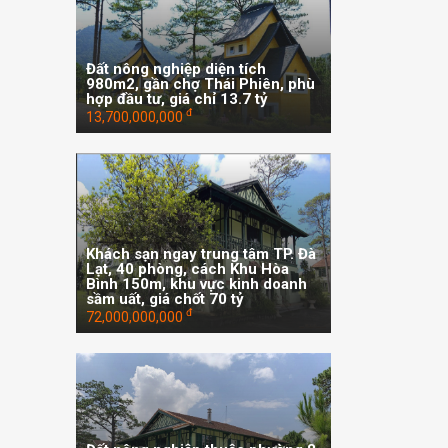
Đất nông nghiệp diện tích
980m2, gần chợ Thái Phiên, phù
hợp đầu tư, giá chỉ 13.7 tỷ
đ
13,700,000,000
Khách sạn ngay trung tâm TP. Đà
Lạt, 40 phòng, cách Khu Hòa
Bình 150m, khu vực kinh doanh
sầm uất, giá chốt 70 tỷ
đ
72,000,000,000