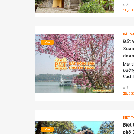
GIÁ
10,50
ĐẤT V
Đất 
Mới
Xuân
doan
Mặt t
Đường
Cách 
GIÁ
35,00
BIỆT T
Biệt
Mới
phố 