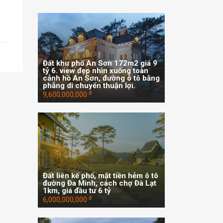
Đất khu phố An Sơn 172m2 giá 9
tỷ 6. view đẹp nhìn xuống toàn
cảnh hồ An Sơn, đường ô tô bằng
phẳng di chuyển thuận lợi.
đ
9,600,000,000
Đất liên kế phố, mặt tiền hẻm ô tô
đường Đa Minh, cách chợ Đà Lạt
1km, giá đầu tư 6 tỷ
đ
6,000,000,000