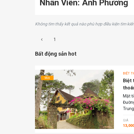
Nhân Viên: Anh Phương
Không tìm thấy kết quả nào phù hợp điều kiện tìm kiếm
1
Bất động sản hot
BIỆT T
Mới
Biệt
thoá
Mặt t
Đường
Trung
GIÁ
13,00