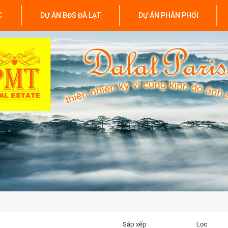
C
DỰ ÁN BĐS ĐÀ LẠT
DỰ ÁN PHÂN PHỐI
Sắp xếp
Lọc