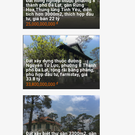
Đất nông nghiệp thuộc phường 8
thành phố Đà Lạt, gần Rừng
Hoa,Thung lũng Tình Yêu, diện
tích hơn 3000m2, thích hợp đầu
tư, giá bán 22 tỷ
đ
25,000,000,000
Đất xây dựng thuộc đường
Nguyên Tử Lực, phường 8 Thành
phố Đà Lạt, rộng rãi bằng phẳng,
phù hợp đầu tư, farmstay, giá
33.8 tỷ
đ
33,800,000,000
Đất xây biệt thự gần 3300m2, gần