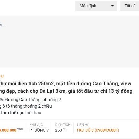
Mặc định
Tất cả
...
HỰ
 thự mới diện tích 250m2, mặt tiền đường Cao Thắng, view
ng đẹp, cách chợ Đà Lạt 3km, giá tốt đầu tư chỉ 13 tỷ đồng
iền Đường Cao Thắng, phường 7
 ô tô thông thoáng 2 chiều
 tâm thể dục thể thao
KHU VỰC
DIỆN TÍCH
LIÊN HỆ
VNĐ
M2
0,000,000
PHƯỜNG 7
250
PKD SỐ 3 (0908436881)