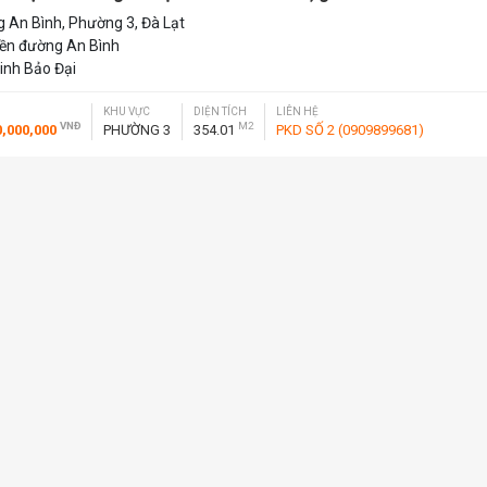
 An Bình, Phường 3, Đà Lạt
iền đường An Bình
inh Bảo Đại
KHU VỰC
DIỆN TÍCH
LIÊN HỆ
VNĐ
M2
0,000,000
PHƯỜNG 3
354.01
PKD SỐ 2 (0909899681)