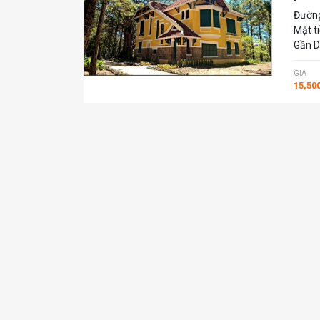
Đường
Mặt t
Gần D
GIÁ
15,50