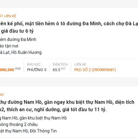
T LIÊN KẾ
liên kế phố, mặt tiền hẻm ô tô đường Đa Minh, cách chợ Đà Lạ
giá đầu tư 6 tỷ
ẻm đường Đa Minh
ào tận nơi
à Lạt, Hồ Xuân Hương
KHU VỰC
DIỆN TÍCH
LIÊN HỆ
VNĐ
M2
,000,000
PHƯỜNG 5
65.5
PKD SỐ 2 (0909899681)
HỰ
 thự đường Nam Hồ, gần ngay khu biệt thự Nam Hồ, diện tích
, thích an cư, nghĩ dưỡng, giá tốt đầu tư 11 tỷ.
 Nam Hồ, gần khu biệt thự Nam Hồ
thông thoáng 2 chiều
iệt thự Nam Hồ, Đồi Thông Tin