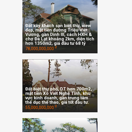
Đất xây khách sạn biệt thự, view
đẹp, mặt tiền đường Triệu Việt
Vương, gần Dinh III, cách HXH &
chợ Đà Lạt khoảng 2km, diện tích
hơn 1350m2, giá đầu tư 68 tỷ
đ
78,000,000,000
Đất biệt thự phố, DT hơn 700m2,
mặt tiền Xô Viết Nghệ Tĩnh, khu
vực kinh doanh, gần trung tâm
thể dục thể thao, giá tốt đầu tư.
đ
55,000,000,000