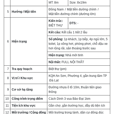
MT: 8m
Size: 8x19m
Đông Nam
Mặt tiền đường chính
5
Hướng / Mặt tiền
Mặt tiền đường chính (đường lớn)
Kiến trúc:
DTS:
-
BIỆT THỰ
Kết cấu:
Kết cấu 1 trệt 2 lầu
Số phòng:
1p khách, 1p bếp, 4p ngủ lớn, 5
6
Hiện trạng
toilet, 1p xông hơi, phòng phơi, chỗ đậu xe
hơi rộng rãi, sân thoáng trước sau
Hiện trạng:
Nhà mới tinh
Nội thất:
FULL NỘI THẤT
7
Tra quy hoạch
Biệt thự (pm)
KQH An Sơn, Phường 4, gần trung tâm TP
8
Vị trí / Khu vực
.Đà Lạt
Đường nhựa ô tô 10m, thuận tiện giao
9
Cơ sở hạ tầng
thông
10
Công trình trọng điểm
Cách Dinh 3 vua Bảo Đại 1km
11
Tiện ích khu vực
Gần chợ, gần trường học, đầy đủ tiện ích
12
Môi trường / Cộng đồng
Môi trường trong lành, dân cư đông đúc