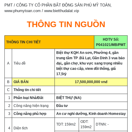
PMT / CÔNG TY CỔ PHẦN BẤT ĐỘNG SẢN PHÚ MỸ TOÀN,
www.phumytoan.com / www.bietthudalat.vip
THÔNG TIN NGUỒN
HDTV Số:
THÔNG TIN CHI TIẾT
P041021/MB/PMT
Biệt thự KQH An sơn, Phường 4, gần
trung tâm TP .Đà Lạt, Gần Dinh 3 vua bảo
A
Tiêu đề
đại,, gần chợ, khu vực sang trọng nhiều
biệt thự cao cấp, view đồi thông, giá
17,5tỷ
B
GIÁ BÁN
17,500,000,000 vnđ
C
Thông tin
chi tiết
1
Phân loại Nhà/Đất
BIỆT THỰ (NA)
2
Công năng hiện trạng
Đầu tư
3
Công năng phù hợp
An cư nghỉ dưỡng, Kinh doanh Homestay
ODT:
TDT: 159m2
DTNN: -
159m2
4
Diện tích