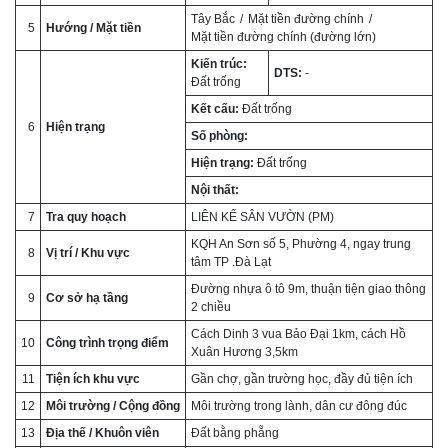
Tây Bắc
Mặt tiền đường chính
5
Hướng / Mặt tiền
Mặt tiền đường chính (đường lớn)
Kiến trúc:
DTS:
-
Đất trống
Kết cấu:
Đất trống
6
Hiện trạng
Số phòng:
Hiện trạng:
Đất trống
Nội thất:
7
Tra quy hoạch
LIÊN KẾ SÂN VƯỜN (PM)
KQH An Sơn số 5, Phường 4, ngay trung
8
Vị trí / Khu vực
tâm TP .Đà Lạt
Đường nhựa ô tô 9m, thuận tiện giao thông
9
Cơ sở hạ tầng
2 chiều
Cách Dinh 3 vua Bảo Đại 1km, cách Hồ
10
Công trình trọng điểm
Xuân Hương 3,5km
11
Tiện ích khu vực
Gần chợ, gần trường học, đầy đủ tiện ích
12
Môi trường / Cộng đồng
Môi trường trong lành, dân cư đông đúc
13
Địa thế / Khuôn viên
Đất bằng phẵng