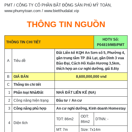
PMT / CÔNG TY CỔ PHẦN BẤT ĐỘNG SẢN PHÚ MỸ TOÀN,
www.phumytoan.com / www.bietthudalat.vip
THÔNG TIN NGUỒN
HDTV Số:
THÔNG TIN CHI TIẾT
P04819/MB/PMT
Đất Liên kế KQH An Sơn số 5, Phường 4,
gần trung tâm TP .Đà Lạt, gần Dinh 3 vua
A
Tiêu đề
Bào Đại, Cách Hồ Xuân Hương 3,5km,
thích hợp an cư nghỉ dưỡng, giá 8.6ty
B
GIÁ BÁN
8,600,000,000 vnđ
C
Thông tin
chi tiết
1
Phân loại Nhà/Đất
NHÀ ĐẤT LIÊN KẾ (NA)
2
Công năng hiện trạng
Đầu tư
An cư
3
Công năng phù hợp
An cư nghỉ dưỡng, Kinh doanh Homestay
ODT:
TDT: 86m2
DTNN: -
86m2
4
Diện tích
MT: 7m
Size: 7x14m